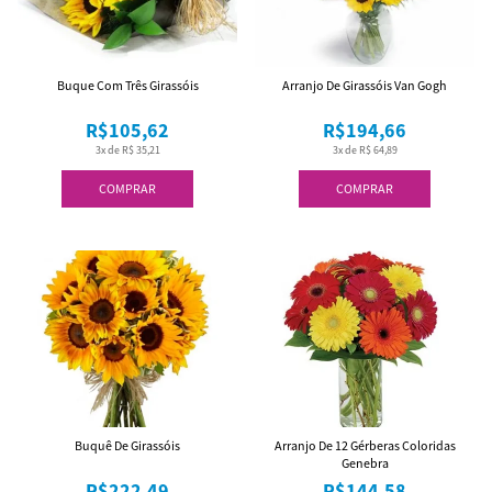
Buque Com Três Girassóis
Arranjo De Girassóis Van Gogh
R$105,62
R$194,66
3x de R$ 35,21
3x de R$ 64,89
COMPRAR
COMPRAR
Buquê De Girassóis
Arranjo De 12 Gérberas Coloridas
Genebra
R$222,49
R$144,58