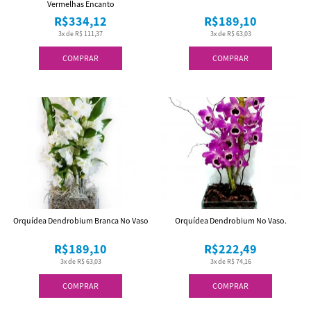
Vermelhas Encanto
R$334,12
R$189,10
3x de R$ 111,37
3x de R$ 63,03
COMPRAR
COMPRAR
Orquídea Dendrobium Branca No Vaso
Orquídea Dendrobium No Vaso.
R$189,10
R$222,49
3x de R$ 63,03
3x de R$ 74,16
COMPRAR
COMPRAR