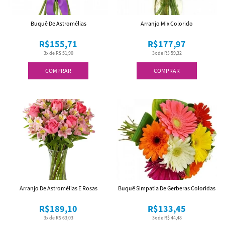
Buquê De Astromélias
Arranjo Mix Colorido
R$155,71
R$177,97
3x de R$ 51,90
3x de R$ 59,32
COMPRAR
COMPRAR
Arranjo De Astromélias E Rosas
Buquê Simpatia De Gerberas Coloridas
R$189,10
R$133,45
3x de R$ 63,03
3x de R$ 44,48