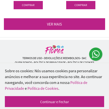
COMPRAR
COMPRAR
VER MAIS
TERMOS DE USO
•
DEVOLUÇÕES E REEMBOLSOS
•
SAC
QUEM SOMOS
•
POLÍTICA DE PRIVACIDADE
•
POLÍTICA DE COOKIES
Sobre os cookies: Nós usamos cookies para personalizar
anúncios e melhorar a sua experiência no site.
Ao continuar
navegando, você concorda com a nossa
Política de
Rio de Flores | CNPJ: 18.184.423/0001-74
Rua Lopes Trovão, 42 - Rio de Janeiro - RJ - 20.920-340
Privacidade
e
Política de Cookies
.
WhatsApp: (21) 96451-9290
| Telefone: (21) 9 6715-9790
© 2024-2026 - Todos os direitos reservados - Desenvolvido por
BEX Soluções
Continuar e Fechar
Inteligentes