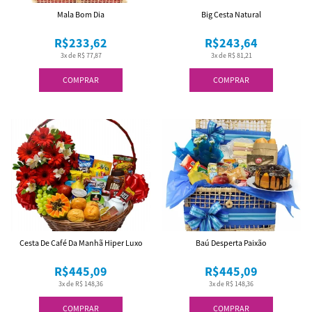
Mala Bom Dia
Big Cesta Natural
R$233,62
R$243,64
3x de R$ 77,87
3x de R$ 81,21
COMPRAR
COMPRAR
Cesta De Café Da Manhã Hiper Luxo
Baú Desperta Paixão
R$445,09
R$445,09
3x de R$ 148,36
3x de R$ 148,36
COMPRAR
COMPRAR