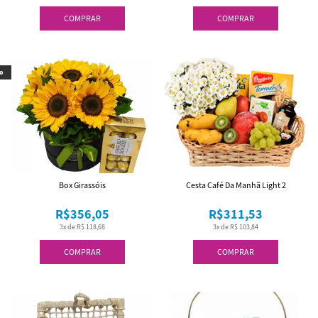
COMPRAR
COMPRAR
o
Box Girassóis
Cesta Café Da Manhã Light 2
R$356,05
R$311,53
3x de R$ 118,68
3x de R$ 103,84
COMPRAR
COMPRAR