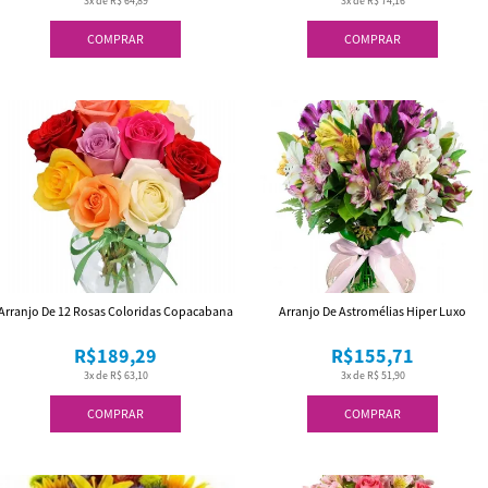
3x de R$ 64,89
3x de R$ 74,16
COMPRAR
COMPRAR
Arranjo De 12 Rosas Coloridas Copacabana
Arranjo De Astromélias Hiper Luxo
R$189,29
R$155,71
3x de R$ 63,10
3x de R$ 51,90
COMPRAR
COMPRAR