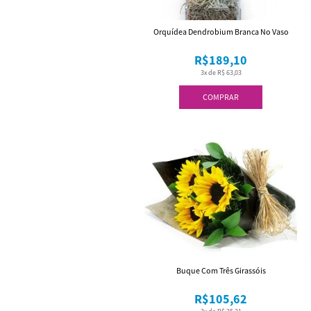
Orquídea Dendrobium Branca No Vaso
R$189,10
3x de R$ 63,03
COMPRAR
Buque Com Três Girassóis
R$105,62