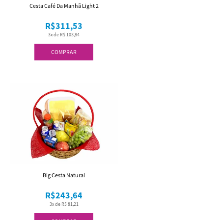
Cesta Café Da Manhã Light 2
R$311,53
3x de R$ 103,84
COMPRAR
Big Cesta Natural
R$243,64
3x de R$ 81,21