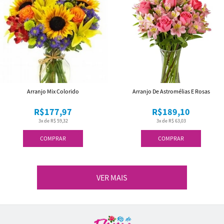
Arranjo Mix Colorido
Arranjo De Astromélias E Rosas
R$177,97
R$189,10
3x de R$ 59,32
3x de R$ 63,03
COMPRAR
COMPRAR
VER MAIS