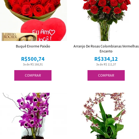
Buquê Enorme Paixão
Arranjo De Rosas Colombianas Vermelhas
Encanto
R$500,74
R$334,12
3x de R$ 166,91
3x de R$ 111,37
COMPRAR
COMPRAR