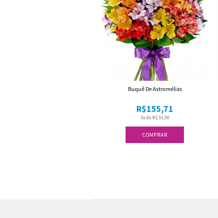
Buquê De Astromélias
R$155,71
3x de R$ 51,90
COMPRAR