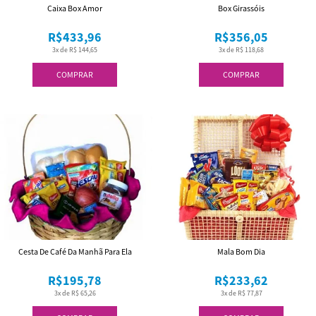
Caixa Box Amor
Box Girassóis
R$433,96
R$356,05
3x de R$ 144,65
3x de R$ 118,68
COMPRAR
COMPRAR
Cesta De Café Da Manhã Para Ela
Mala Bom Dia
R$195,78
R$233,62
3x de R$ 65,26
3x de R$ 77,87