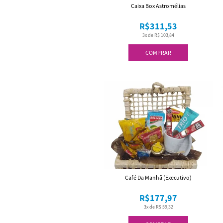
Caixa Box Astromélias
R$311,53
3x de R$ 103,84
COMPRAR
Café Da Manhã (Executivo)
R$177,97
3x de R$ 59,32