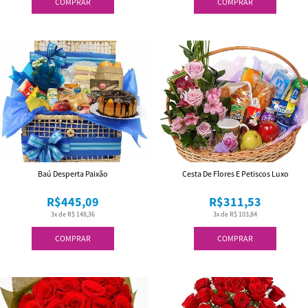
COMPRAR
COMPRAR
Baú Desperta Paixão
Cesta De Flores E Petiscos Luxo
R$445,09
R$311,53
3x de R$ 148,36
3x de R$ 103,84
COMPRAR
COMPRAR