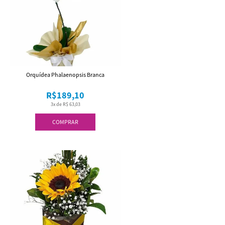
Orquídea Phalaenopsis Branca
R$189,10
3x de R$ 63,03
COMPRAR