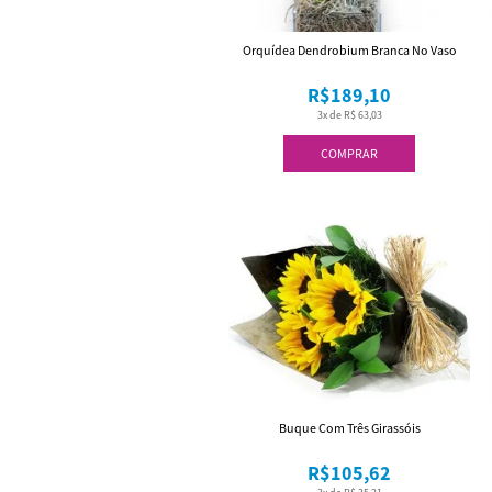
Orquídea Dendrobium Branca No Vaso
R$189,10
3x de R$ 63,03
COMPRAR
Buque Com Três Girassóis
R$105,62