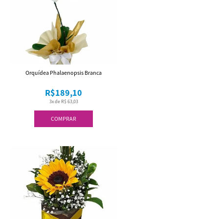
Orquídea Phalaenopsis Branca
R$189,10
3x de R$ 63,03
COMPRAR