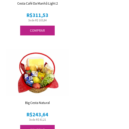
Cesta Café Da Manhã Light 2
R$311,53
3x de R$ 103,84
COMPRAR
Big Cesta Natural
R$243,64
3x de R$ 81,21