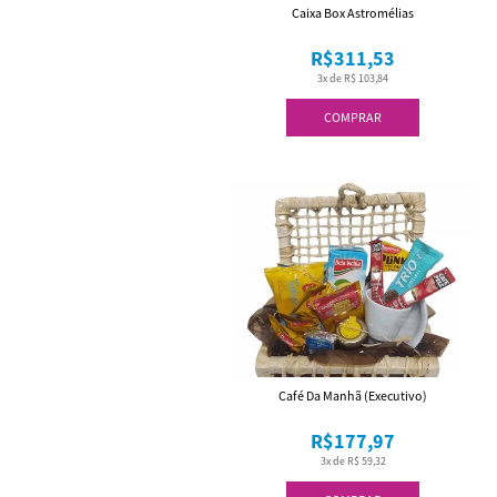
Caixa Box Astromélias
R$311,53
3x de R$ 103,84
COMPRAR
Café Da Manhã (Executivo)
R$177,97
3x de R$ 59,32