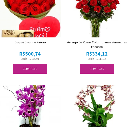
Buquê Enorme Paixão
Arranjo De Rosas Colombianas Vermelhas
Encanto
R$500,74
R$334,12
3x de R$ 166,91
3x de R$ 111,37
COMPRAR
COMPRAR