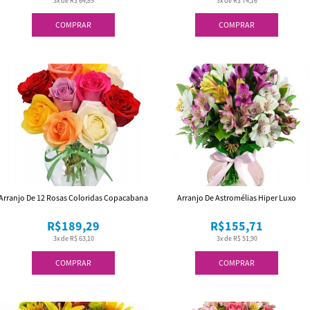
3x de R$ 64,89
3x de R$ 74,16
COMPRAR
COMPRAR
Arranjo De 12 Rosas Coloridas Copacabana
Arranjo De Astromélias Hiper Luxo
R$189,29
R$155,71
3x de R$ 63,10
3x de R$ 51,90
COMPRAR
COMPRAR