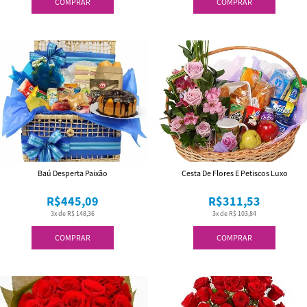
COMPRAR
COMPRAR
Baú Desperta Paixão
Cesta De Flores E Petiscos Luxo
R$445,09
R$311,53
3x de R$ 148,36
3x de R$ 103,84
COMPRAR
COMPRAR