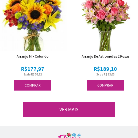
Arranjo Mix Colorido
Arranjo De Astromélias E Rosas
R$177,97
R$189,10
3x de R$ 59,32
3x de R$ 63,03
COMPRAR
COMPRAR
VER MAIS