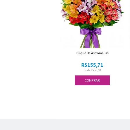
Buquê De Astromélias
R$155,71
3x de R$ 51,90
COMPRAR