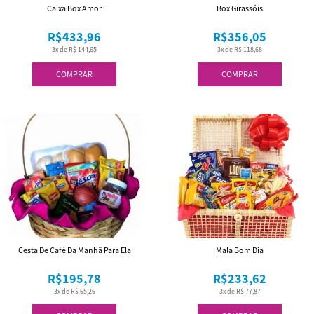
Caixa Box Amor
Box Girassóis
R$433,96
R$356,05
3x de R$ 144,65
3x de R$ 118,68
COMPRAR
COMPRAR
Cesta De Café Da Manhã Para Ela
Mala Bom Dia
R$195,78
R$233,62
3x de R$ 65,26
3x de R$ 77,87