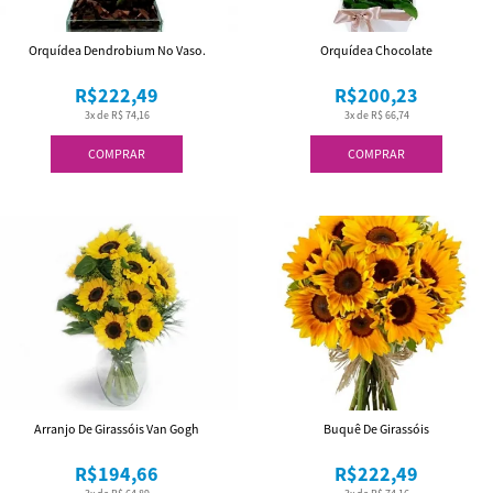
Orquídea Dendrobium No Vaso.
Orquídea Chocolate
R$222,49
R$200,23
3x de R$ 74,16
3x de R$ 66,74
COMPRAR
COMPRAR
Arranjo De Girassóis Van Gogh
Buquê De Girassóis
R$194,66
R$222,49