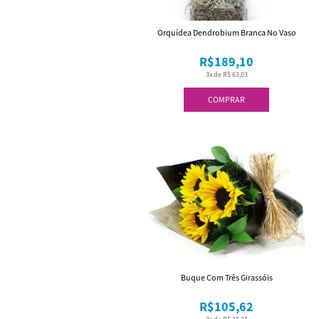
Orquídea Dendrobium Branca No Vaso
R$189,10
3x de R$ 63,03
COMPRAR
Buque Com Três Girassóis
R$105,62