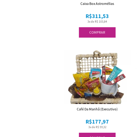
Caixa Box Astromélias
R$311,53
3x de R$ 103,84
COMPRAR
Café Da Manhã (Executivo)
R$177,97
3x de R$ 59,32