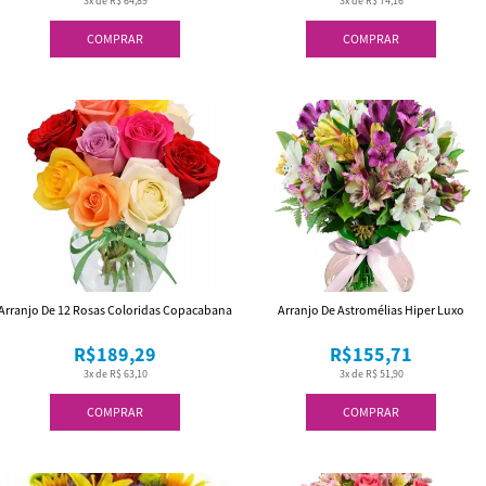
3x de R$ 64,89
3x de R$ 74,16
COMPRAR
COMPRAR
Arranjo De 12 Rosas Coloridas Copacabana
Arranjo De Astromélias Hiper Luxo
R$189,29
R$155,71
3x de R$ 63,10
3x de R$ 51,90
COMPRAR
COMPRAR