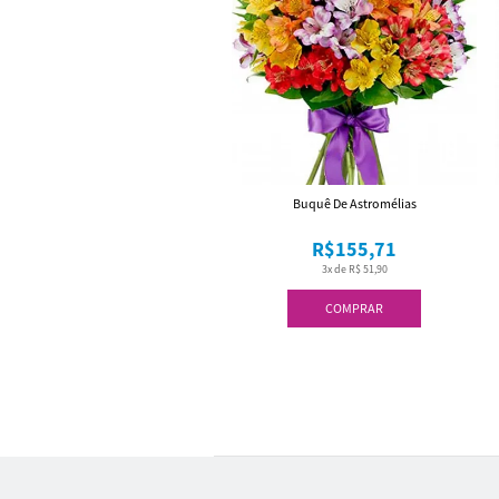
Buquê De Astromélias
R$155,71
3x de R$ 51,90
COMPRAR