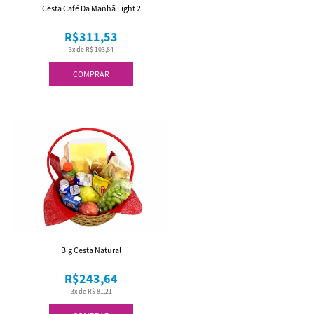
Cesta Café Da Manhã Light 2
R$311,53
3x de R$ 103,84
COMPRAR
Big Cesta Natural
R$243,64
3x de R$ 81,21