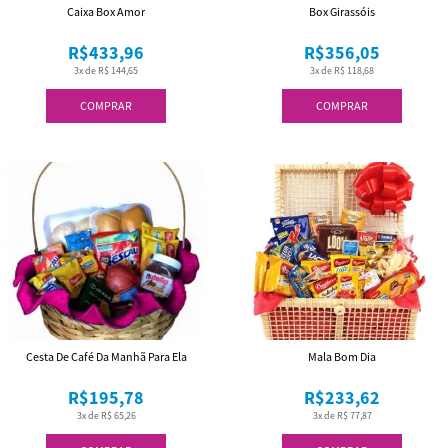
Caixa Box Amor
Box Girassóis
R$433,96
R$356,05
3x de R$ 144,65
3x de R$ 118,68
COMPRAR
COMPRAR
Cesta De Café Da Manhã Para Ela
Mala Bom Dia
R$195,78
R$233,62
3x de R$ 65,26
3x de R$ 77,87