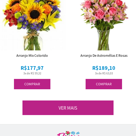
Arranjo Mix Colorido
Arranjo De Astromélias E Rosas
R$177,97
R$189,10
3x de R$ 59,32
3x de R$ 63,03
COMPRAR
COMPRAR
VER MAIS