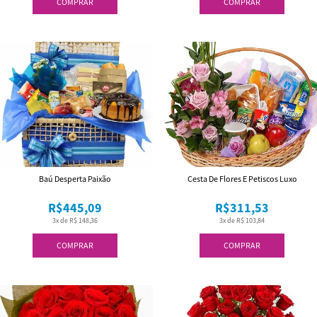
COMPRAR
COMPRAR
Baú Desperta Paixão
Cesta De Flores E Petiscos Luxo
R$445,09
R$311,53
3x de R$ 148,36
3x de R$ 103,84
COMPRAR
COMPRAR