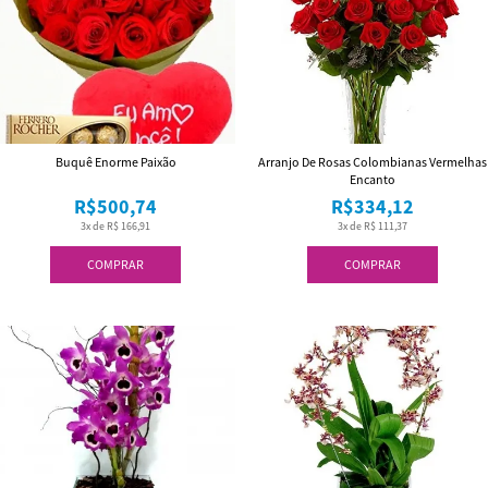
Buquê Enorme Paixão
Arranjo De Rosas Colombianas Vermelhas
Encanto
R$500,74
R$334,12
3x de R$ 166,91
3x de R$ 111,37
COMPRAR
COMPRAR