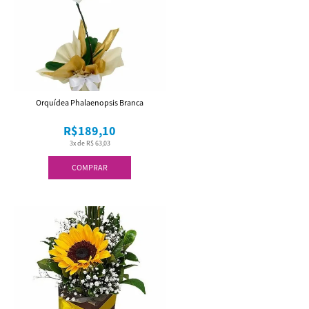
Orquídea Phalaenopsis Branca
R$189,10
3x de R$ 63,03
COMPRAR