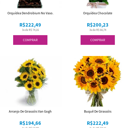
Orquídea Dendrobium No Vaso.
Orquídea Chocolate
R$222,49
R$200,23
3x de R$ 74,16
3x de R$ 66,74
COMPRAR
COMPRAR
Arranjo De Girassóis Van Gogh
Buquê De Girassóis
R$194,66
R$222,49