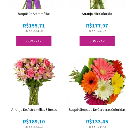
Buquê De Astromélias
Arranjo Mix Colorido
R$155,71
R$177,97
3x de R$ 51,90
3x de R$ 59,32
COMPRAR
COMPRAR
Arranjo De Astromélias E Rosas
Buquê Simpatia De Gerberas Coloridas
R$189,10
R$133,45
3x de R$ 63,03
3x de R$ 44,48