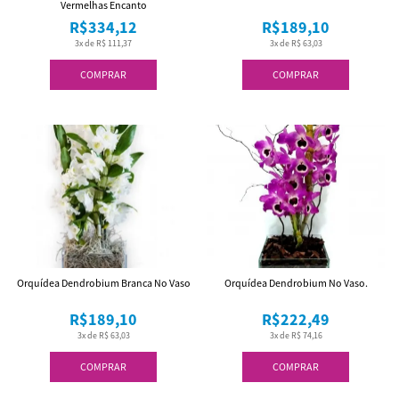
Vermelhas Encanto
R$334,12
R$189,10
3x de R$ 111,37
3x de R$ 63,03
COMPRAR
COMPRAR
Orquídea Dendrobium Branca No Vaso
Orquídea Dendrobium No Vaso.
R$189,10
R$222,49
3x de R$ 63,03
3x de R$ 74,16
COMPRAR
COMPRAR