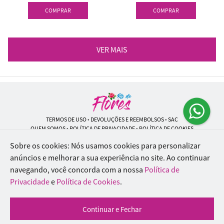
COMPRAR
COMPRAR
VER MAIS
TERMOS DE USO
•
DEVOLUÇÕES E REEMBOLSOS
•
SAC
QUEM SOMOS
•
POLÍTICA DE PRIVACIDADE
•
POLÍTICA DE COOKIES
Sobre os cookies: Nós usamos cookies para personalizar
anúncios e melhorar a sua experiência no site.
Ao continuar
navegando, você concorda com a nossa
Política de
Rio de Flores | CNPJ: 18.184.423/0001-74
Rua Lopes Trovão, 42 - Rio de Janeiro - RJ - 20.920-340
Privacidade
e
Política de Cookies
.
WhatsApp: (21) 96451-9290
| Telefone: (21) 9 6715-9790
© 2024-2026 - Todos os direitos reservados - Desenvolvido por
BEX Soluções
Continuar e Fechar
Inteligentes