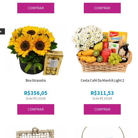
COMPRAR
COMPRAR
o
Box Girassóis
Cesta Café Da Manhã Light 2
R$356,05
R$311,53
3x de R$ 118,68
3x de R$ 103,84
COMPRAR
COMPRAR