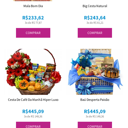
Mala Bom Dia
Big Cesta Natural
R$233,62
R$243,64
3x de R$ 77,87
3x de R$ 81,21
COMPRAR
COMPRAR
Cesta De Café Da Manhã Hiper Luxo
Baú Desperta Paixão
R$445,09
R$445,09
3x de R$ 148,36
3x de R$ 148,36
COMPRAR
COMPRAR