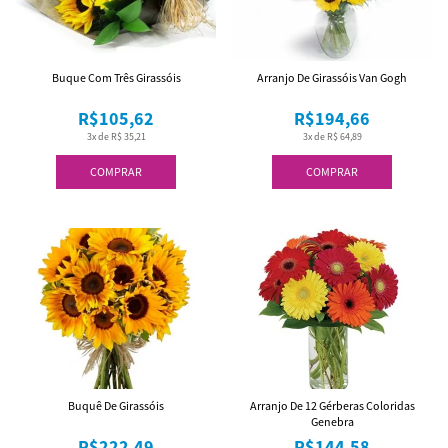
Buque Com Três Girassóis
Arranjo De Girassóis Van Gogh
R$105,62
R$194,66
3x de R$ 35,21
3x de R$ 64,89
COMPRAR
COMPRAR
Buquê De Girassóis
Arranjo De 12 Gérberas Coloridas
Genebra
R$222,49
R$144,58