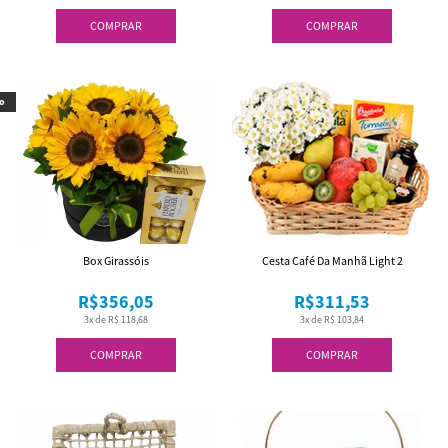
COMPRAR
COMPRAR
o
Box Girassóis
Cesta Café Da Manhã Light 2
R$356,05
R$311,53
3x de R$ 118,68
3x de R$ 103,84
COMPRAR
COMPRAR