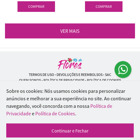
COMPRAR
COMPRAR
VER MAIS
TERMOS DE USO
•
DEVOLUÇÕES E REEMBOLSOS
•
SAC
QUEM SOMOS
•
POLÍTICA DE PRIVACIDADE
•
POLÍTICA DE COOKIES
Sobre os cookies: Nós usamos cookies para personalizar
anúncios e melhorar a sua experiência no site.
Ao continuar
navegando, você concorda com a nossa
Política de
Rio de Flores | CNPJ: 18.184.423/0001-74
Rua Lopes Trovão, 42 - Rio de Janeiro - RJ - 20.920-340
Privacidade
e
Política de Cookies
.
WhatsApp: (21) 96451-9290
| Telefone: (21) 9 6715-9790
© 2024-2026 - Todos os direitos reservados - Desenvolvido por
BEX Soluções
Continuar e Fechar
Inteligentes