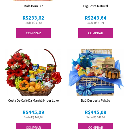
Mala Bom Dia
Big Cesta Natural
R$233,62
R$243,64
3x de R$ 77,87
3x de R$ 81,21
COMPRAR
COMPRAR
Cesta De Café Da Manhã Hiper Luxo
Baú Desperta Paixão
R$445,09
R$445,09
3x de R$ 148,36
3x de R$ 148,36
COMPRAR
COMPRAR