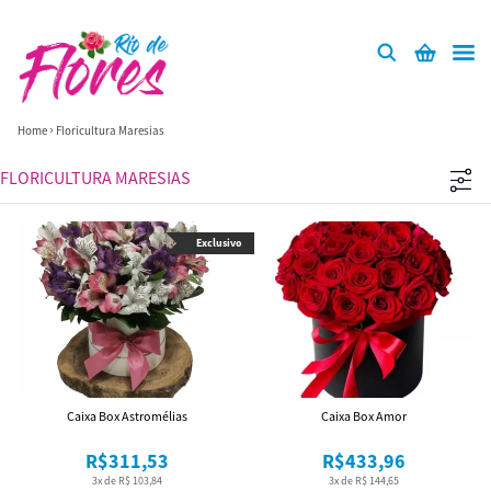
Home
Floricultura Maresias
FLORICULTURA MARESIAS
Exclusivo
Caixa Box Astromélias
Caixa Box Amor
R$311,53
R$433,96
3x de R$ 103,84
3x de R$ 144,65