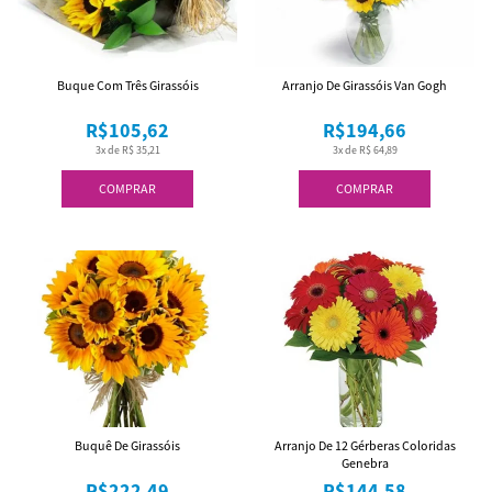
Buque Com Três Girassóis
Arranjo De Girassóis Van Gogh
R$105,62
R$194,66
3x de R$ 35,21
3x de R$ 64,89
COMPRAR
COMPRAR
Buquê De Girassóis
Arranjo De 12 Gérberas Coloridas
Genebra
R$222,49
R$144,58