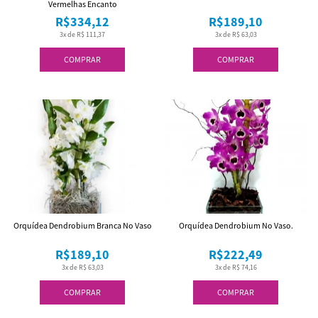
Vermelhas Encanto
R$334,12
R$189,10
3x de R$ 111,37
3x de R$ 63,03
COMPRAR
COMPRAR
Orquídea Dendrobium Branca No Vaso
Orquídea Dendrobium No Vaso.
R$189,10
R$222,49
3x de R$ 63,03
3x de R$ 74,16
COMPRAR
COMPRAR