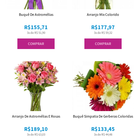
Buquê De Astromélias
Arranjo Mix Colorido
R$155,71
R$177,97
3x de R$ 51,90
3x de R$ 59,32
COMPRAR
COMPRAR
Arranjo De Astromélias E Rosas
Buquê Simpatia De Gerberas Coloridas
R$189,10
R$133,45
3x de R$ 63,03
3x de R$ 44,48