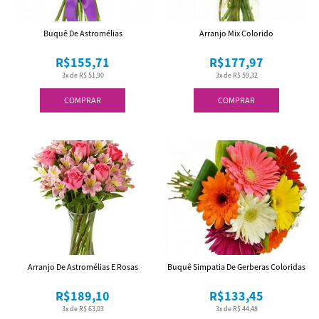
Buquê De Astromélias
Arranjo Mix Colorido
R$155,71
R$177,97
3x de R$ 51,90
3x de R$ 59,32
COMPRAR
COMPRAR
Arranjo De Astromélias E Rosas
Buquê Simpatia De Gerberas Coloridas
R$189,10
R$133,45
3x de R$ 63,03
3x de R$ 44,48