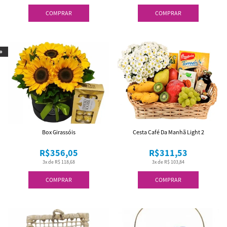
COMPRAR
COMPRAR
o
Box Girassóis
Cesta Café Da Manhã Light 2
R$356,05
R$311,53
3x de R$ 118,68
3x de R$ 103,84
COMPRAR
COMPRAR