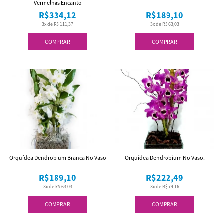
Vermelhas Encanto
R$334,12
R$189,10
3x de R$ 111,37
3x de R$ 63,03
COMPRAR
COMPRAR
Orquídea Dendrobium Branca No Vaso
Orquídea Dendrobium No Vaso.
R$189,10
R$222,49
3x de R$ 63,03
3x de R$ 74,16
COMPRAR
COMPRAR