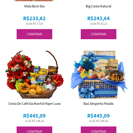
Mala Bom Dia
Big Cesta Natural
R$233,62
R$243,64
3x de R$ 77,87
3x de R$ 81,21
COMPRAR
COMPRAR
Cesta De Café Da Manhã Hiper Luxo
Baú Desperta Paixão
R$445,09
R$445,09
3x de R$ 148,36
3x de R$ 148,36
COMPRAR
COMPRAR