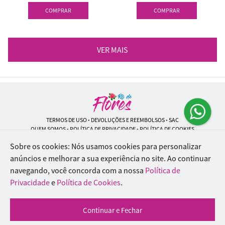
COMPRAR
COMPRAR
VER MAIS
TERMOS DE USO
•
DEVOLUÇÕES E REEMBOLSOS
•
SAC
QUEM SOMOS
•
POLÍTICA DE PRIVACIDADE
•
POLÍTICA DE COOKIES
Sobre os cookies: Nós usamos cookies para personalizar
anúncios e melhorar a sua experiência no site.
Ao continuar
navegando, você concorda com a nossa
Política de
Rio de Flores | CNPJ: 18.184.423/0001-74
Rua Lopes Trovão, 42 - Rio de Janeiro - RJ - 20.920-340
Privacidade
e
Política de Cookies
.
WhatsApp: (21) 96451-9290
| Telefone: (21) 9 6715-9790
© 2024-2026 - Todos os direitos reservados - Desenvolvido por
BEX Soluções
Continuar e Fechar
Inteligentes