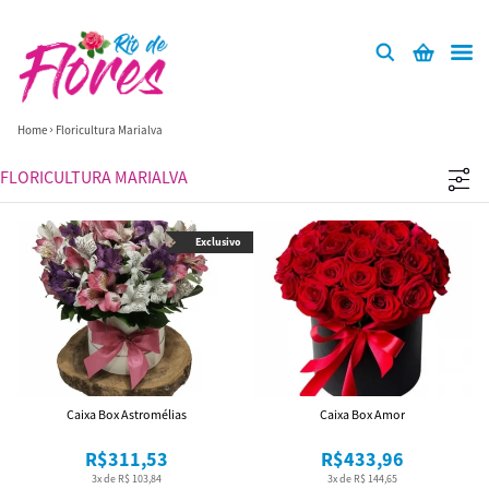
Home
Floricultura Marialva
FLORICULTURA MARIALVA
Exclusivo
Caixa Box Astromélias
Caixa Box Amor
R$311,53
R$433,96
3x de R$ 103,84
3x de R$ 144,65