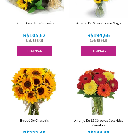
Buque Com Três Girassóis
Arranjo De Girassóis Van Gogh
R$105,62
R$194,66
3x de R$ 35,21
3x de R$ 64,89
COMPRAR
COMPRAR
Buquê De Girassóis
Arranjo De 12 Gérberas Coloridas
Genebra
R$222,49
R$144,58