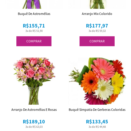
Buquê De Astromélias
Arranjo Mix Colorido
R$155,71
R$177,97
3x de R$ 51,90
3x de R$ 59,32
COMPRAR
COMPRAR
Arranjo De Astromélias E Rosas
Buquê Simpatia De Gerberas Coloridas
R$189,10
R$133,45
3x de R$ 63,03
3x de R$ 44,48