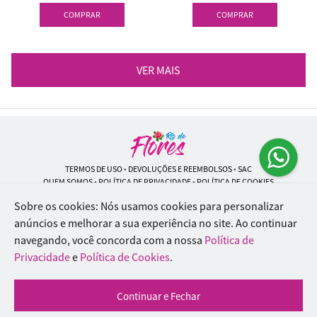
COMPRAR
COMPRAR
VER MAIS
TERMOS DE USO
•
DEVOLUÇÕES E REEMBOLSOS
•
SAC
QUEM SOMOS
•
POLÍTICA DE PRIVACIDADE
•
POLÍTICA DE COOKIES
Sobre os cookies: Nós usamos cookies para personalizar
anúncios e melhorar a sua experiência no site.
Ao continuar
navegando, você concorda com a nossa
Política de
Rio de Flores | CNPJ: 18.184.423/0001-74
Rua Lopes Trovão, 42 - Rio de Janeiro - RJ - 20.920-340
Privacidade
e
Política de Cookies
.
WhatsApp: (21) 96451-9290
| Telefone: (21) 9 6715-9790
© 2024-2026 - Todos os direitos reservados - Desenvolvido por
BEX Soluções
Continuar e Fechar
Inteligentes