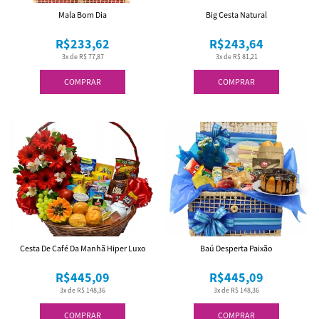
Mala Bom Dia
Big Cesta Natural
R$233,62
R$243,64
3x de R$ 77,87
3x de R$ 81,21
COMPRAR
COMPRAR
Cesta De Café Da Manhã Hiper Luxo
Baú Desperta Paixão
R$445,09
R$445,09
3x de R$ 148,36
3x de R$ 148,36
COMPRAR
COMPRAR