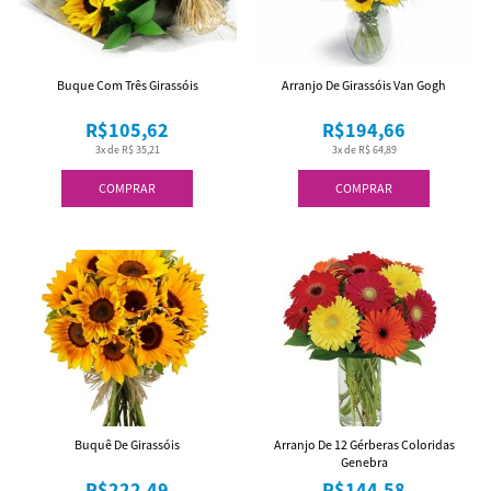
Buque Com Três Girassóis
Arranjo De Girassóis Van Gogh
R$105,62
R$194,66
3x de R$ 35,21
3x de R$ 64,89
COMPRAR
COMPRAR
Buquê De Girassóis
Arranjo De 12 Gérberas Coloridas
Genebra
R$222,49
R$144,58