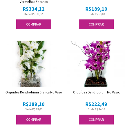
Vermelhas Encanto
R$334,12
R$189,10
3x de R$ 111,37
3x de R$ 63,03
COMPRAR
COMPRAR
Orquídea Dendrobium Branca No Vaso
Orquídea Dendrobium No Vaso.
R$189,10
R$222,49
3x de R$ 63,03
3x de R$ 74,16
COMPRAR
COMPRAR