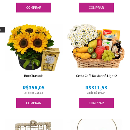
COMPRAR
COMPRAR
o
Box Girassóis
Cesta Café Da Manhã Light 2
R$356,05
R$311,53
3x de R$ 118,68
3x de R$ 103,84
COMPRAR
COMPRAR