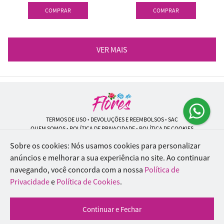
COMPRAR
COMPRAR
VER MAIS
TERMOS DE USO
•
DEVOLUÇÕES E REEMBOLSOS
•
SAC
QUEM SOMOS
•
POLÍTICA DE PRIVACIDADE
•
POLÍTICA DE COOKIES
Sobre os cookies: Nós usamos cookies para personalizar
anúncios e melhorar a sua experiência no site.
Ao continuar
navegando, você concorda com a nossa
Política de
Rio de Flores | CNPJ: 18.184.423/0001-74
Rua Lopes Trovão, 42 - Rio de Janeiro - RJ - 20.920-340
Privacidade
e
Política de Cookies
.
WhatsApp: (21) 96451-9290
| Telefone: (21) 9 6715-9790
© 2024-2026 - Todos os direitos reservados - Desenvolvido por
BEX Soluções
Continuar e Fechar
Inteligentes