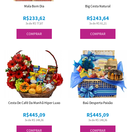
Mala Bom Dia
Big Cesta Natural
R$233,62
R$243,64
3x de R$ 77,87
3x de R$ 81,21
COMPRAR
COMPRAR
Cesta De Café Da Manhã Hiper Luxo
Baú Desperta Paixão
R$445,09
R$445,09
3x de R$ 148,36
3x de R$ 148,36
COMPRAR
COMPRAR