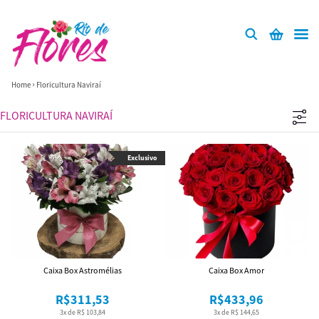
Home
Floricultura Naviraí
FLORICULTURA NAVIRAÍ
Exclusivo
Caixa Box Astromélias
Caixa Box Amor
R$311,53
R$433,96
3x de R$ 103,84
3x de R$ 144,65