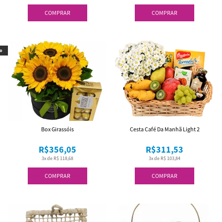
COMPRAR
COMPRAR
o
Box Girassóis
Cesta Café Da Manhã Light 2
R$356,05
R$311,53
3x de R$ 118,68
3x de R$ 103,84
COMPRAR
COMPRAR