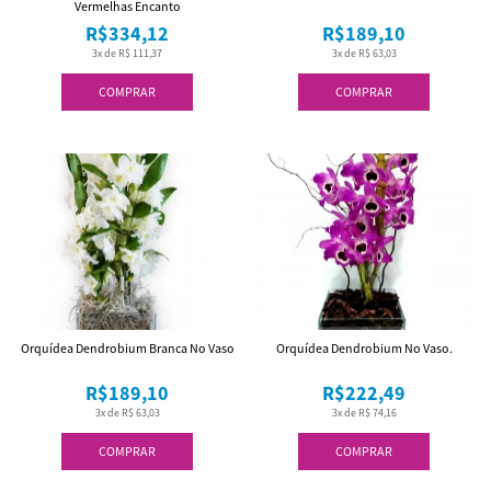
Vermelhas Encanto
R$334,12
R$189,10
3x de R$ 111,37
3x de R$ 63,03
COMPRAR
COMPRAR
Orquídea Dendrobium Branca No Vaso
Orquídea Dendrobium No Vaso.
R$189,10
R$222,49
3x de R$ 63,03
3x de R$ 74,16
COMPRAR
COMPRAR