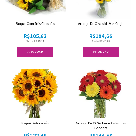
Buque Com Três Girassóis
Arranjo De Girassóis Van Gogh
R$105,62
R$194,66
3x de R$ 35,21
3x de R$ 64,89
COMPRAR
COMPRAR
Buquê De Girassóis
Arranjo De 12 Gérberas Coloridas
Genebra
R$222,49
R$144,58