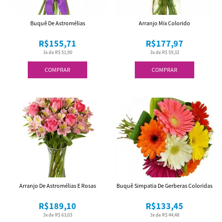
Buquê De Astromélias
Arranjo Mix Colorido
R$155,71
R$177,97
3x de R$ 51,90
3x de R$ 59,32
COMPRAR
COMPRAR
Arranjo De Astromélias E Rosas
Buquê Simpatia De Gerberas Coloridas
R$189,10
R$133,45
3x de R$ 63,03
3x de R$ 44,48