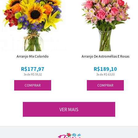
Arranjo Mix Colorido
Arranjo De Astromélias E Rosas
R$177,97
R$189,10
3x de R$ 59,32
3x de R$ 63,03
COMPRAR
COMPRAR
VER MAIS