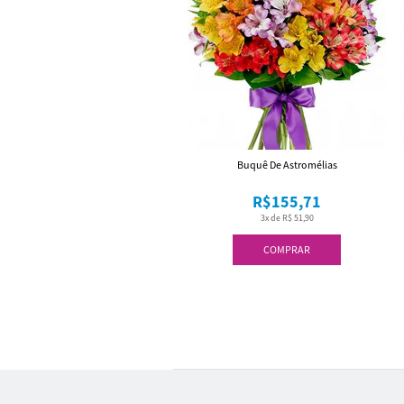
Buquê De Astromélias
R$155,71
3x de R$ 51,90
COMPRAR