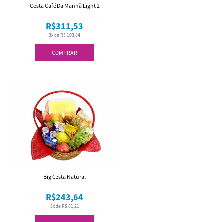
Cesta Café Da Manhã Light 2
R$311,53
3x de R$ 103,84
COMPRAR
Big Cesta Natural
R$243,64
3x de R$ 81,21