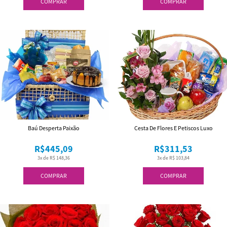
COMPRAR
COMPRAR
Baú Desperta Paixão
Cesta De Flores E Petiscos Luxo
R$445,09
R$311,53
3x de R$ 148,36
3x de R$ 103,84
COMPRAR
COMPRAR