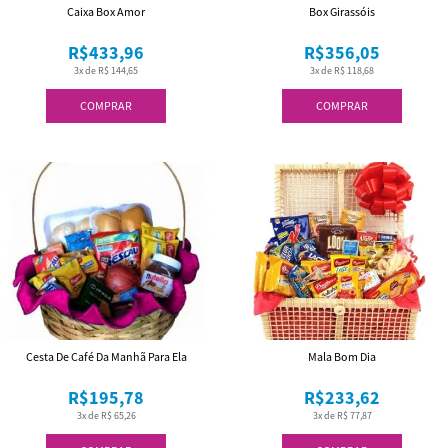
Caixa Box Amor
Box Girassóis
R$433,96
R$356,05
3x de R$ 144,65
3x de R$ 118,68
COMPRAR
COMPRAR
Cesta De Café Da Manhã Para Ela
Mala Bom Dia
R$195,78
R$233,62
3x de R$ 65,26
3x de R$ 77,87