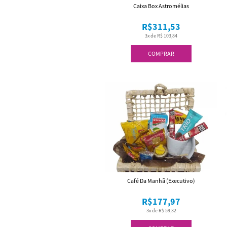
Caixa Box Astromélias
R$311,53
3x de R$ 103,84
COMPRAR
Café Da Manhã (Executivo)
R$177,97
3x de R$ 59,32