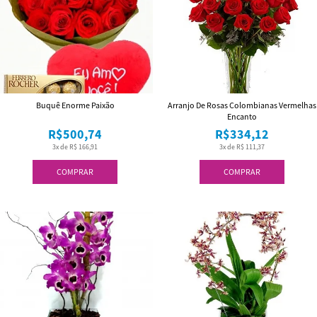
Buquê Enorme Paixão
Arranjo De Rosas Colombianas Vermelhas
Encanto
R$500,74
R$334,12
3x de R$ 166,91
3x de R$ 111,37
COMPRAR
COMPRAR