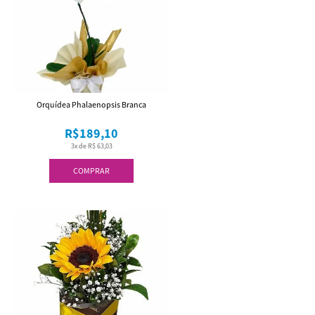
Orquídea Phalaenopsis Branca
R$189,10
3x de R$ 63,03
COMPRAR