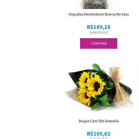
Orquídea Dendrobium Branca No Vaso
R$189,10
3x de R$ 63,03
COMPRAR
Buque Com Três Girassóis
R$105,62