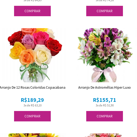
3x de R$ 64,89
3x de R$ 74,16
COMPRAR
COMPRAR
Arranjo De 12 Rosas Coloridas Copacabana
Arranjo De Astromélias Hiper Luxo
R$189,29
R$155,71
3x de R$ 63,10
3x de R$ 51,90
COMPRAR
COMPRAR