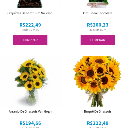
Orquídea Dendrobium No Vaso.
Orquídea Chocolate
R$222,49
R$200,23
3x de R$ 74,16
3x de R$ 66,74
COMPRAR
COMPRAR
Arranjo De Girassóis Van Gogh
Buquê De Girassóis
R$194,66
R$222,49