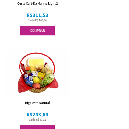
Cesta Café Da Manhã Light 2
R$311,53
3x de R$ 103,84
COMPRAR
Big Cesta Natural
R$243,64
3x de R$ 81,21