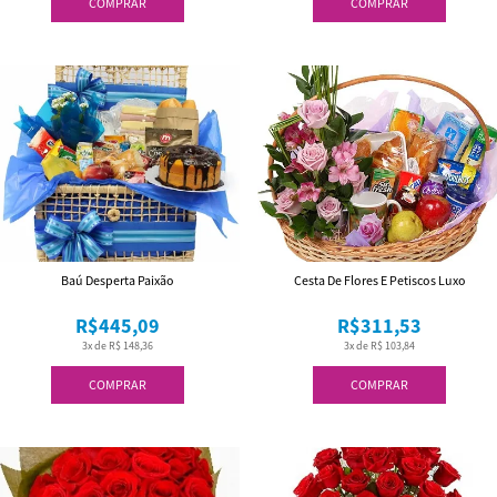
COMPRAR
COMPRAR
Baú Desperta Paixão
Cesta De Flores E Petiscos Luxo
R$445,09
R$311,53
3x de R$ 148,36
3x de R$ 103,84
COMPRAR
COMPRAR