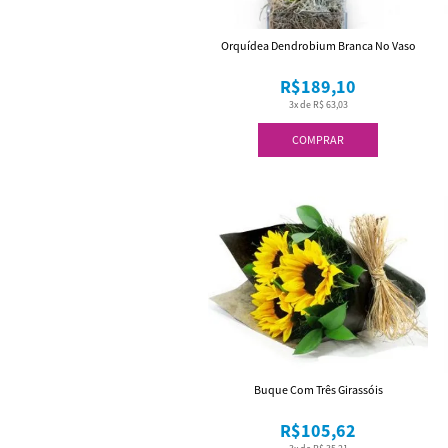
Orquídea Dendrobium Branca No Vaso
R$189,10
3x de R$ 63,03
COMPRAR
Buque Com Três Girassóis
R$105,62