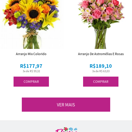
Arranjo Mix Colorido
Arranjo De Astromélias E Rosas
R$177,97
R$189,10
3x de R$ 59,32
3x de R$ 63,03
COMPRAR
COMPRAR
VER MAIS