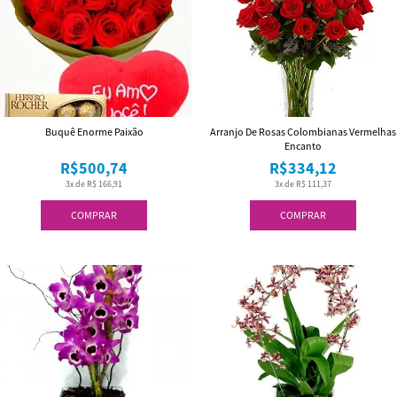
Buquê Enorme Paixão
Arranjo De Rosas Colombianas Vermelhas
Encanto
R$500,74
R$334,12
3x de R$ 166,91
3x de R$ 111,37
COMPRAR
COMPRAR