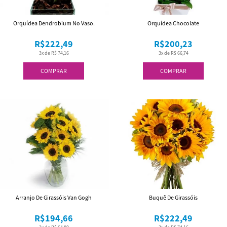
Orquídea Dendrobium No Vaso.
Orquídea Chocolate
R$222,49
R$200,23
3x de R$ 74,16
3x de R$ 66,74
COMPRAR
COMPRAR
Arranjo De Girassóis Van Gogh
Buquê De Girassóis
R$194,66
R$222,49