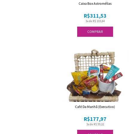
Caixa Box Astromélias
R$311,53
3x de R$ 103,84
COMPRAR
Café Da Manhã (Executivo)
R$177,97
3x de R$ 59,32