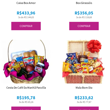
Caixa Box Amor
Box Girassóis
R$433,96
R$356,05
3x de R$ 144,65
3x de R$ 118,68
COMPRAR
COMPRAR
Cesta De Café Da Manhã Para Ela
Mala Bom Dia
R$195,78
R$233,62
3x de R$ 65,26
3x de R$ 77,87