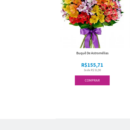
Buquê De Astromélias
R$155,71
3x de R$ 51,90
COMPRAR