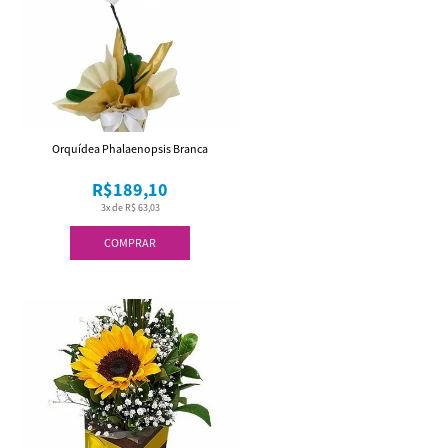
Orquídea Phalaenopsis Branca
R$189,10
3x de R$ 63,03
COMPRAR