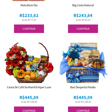
Mala Bom Dia
Big Cesta Natural
R$233,62
R$243,64
3x de R$ 77,87
3x de R$ 81,21
COMPRAR
COMPRAR
Cesta De Café Da Manhã Hiper Luxo
Baú Desperta Paixão
R$445,09
R$445,09
3x de R$ 148,36
3x de R$ 148,36
COMPRAR
COMPRAR