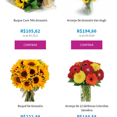
Buque Com Três Girassóis
Arranjo De Girassóis Van Gogh
R$105,62
R$194,66
3x de R$ 35,21
3x de R$ 64,89
COMPRAR
COMPRAR
Buquê De Girassóis
Arranjo De 12 Gérberas Coloridas
Genebra
R$222,49
R$144,58