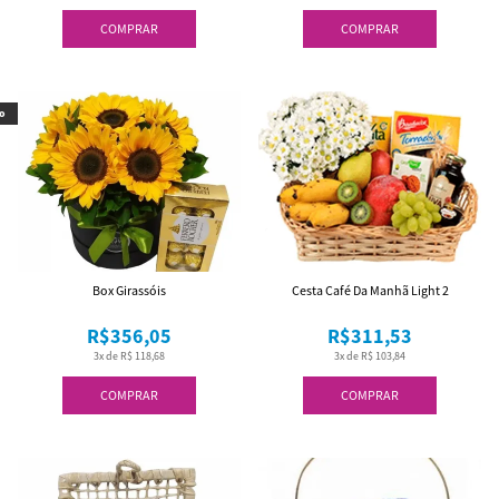
COMPRAR
COMPRAR
o
Box Girassóis
Cesta Café Da Manhã Light 2
R$356,05
R$311,53
3x de R$ 118,68
3x de R$ 103,84
COMPRAR
COMPRAR