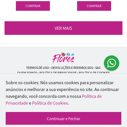
COMPRAR
COMPRAR
VER MAIS
TERMOS DE USO
•
DEVOLUÇÕES E REEMBOLSOS
•
SAC
QUEM SOMOS
•
POLÍTICA DE PRIVACIDADE
•
POLÍTICA DE COOKIES
Sobre os cookies: Nós usamos cookies para personalizar
anúncios e melhorar a sua experiência no site.
Ao continuar
navegando, você concorda com a nossa
Política de
Rio de Flores | CNPJ: 18.184.423/0001-74
Rua Lopes Trovão, 42 - Rio de Janeiro - RJ - 20.920-340
Privacidade
e
Política de Cookies
.
WhatsApp: (21) 96451-9290
| Telefone: (21) 9 6715-9790
© 2024-2026 - Todos os direitos reservados - Desenvolvido por
BEX Soluções
Continuar e Fechar
Inteligentes