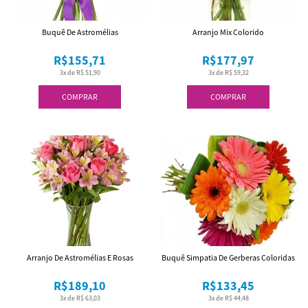
Buquê De Astromélias
Arranjo Mix Colorido
R$155,71
R$177,97
3x de R$ 51,90
3x de R$ 59,32
COMPRAR
COMPRAR
Arranjo De Astromélias E Rosas
Buquê Simpatia De Gerberas Coloridas
R$189,10
R$133,45
3x de R$ 63,03
3x de R$ 44,48