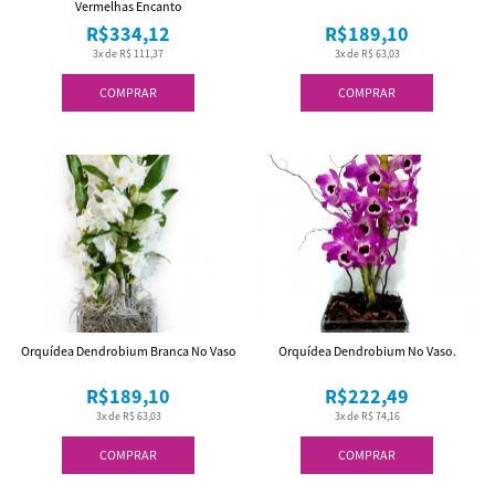
Vermelhas Encanto
R$334,12
R$189,10
3x de R$ 111,37
3x de R$ 63,03
COMPRAR
COMPRAR
Orquídea Dendrobium Branca No Vaso
Orquídea Dendrobium No Vaso.
R$189,10
R$222,49
3x de R$ 63,03
3x de R$ 74,16
COMPRAR
COMPRAR