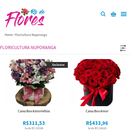
Home
Floricultura Nuporanga
FLORICULTURA NUPORANGA
Exclusivo
Caixa Box Astromélias
Caixa Box Amor
R$311,53
R$433,96
3x de R$ 103,84
3x de R$ 144,65