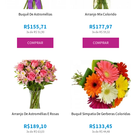
Buquê De Astromélias
Arranjo Mix Colorido
R$155,71
R$177,97
3x de R$ 51,90
3x de R$ 59,32
COMPRAR
COMPRAR
Arranjo De Astromélias E Rosas
Buquê Simpatia De Gerberas Coloridas
R$189,10
R$133,45
3x de R$ 63,03
3x de R$ 44,48