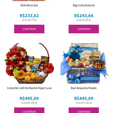
Mala Bom Dia
Big Cesta Natural
R$233,62
R$243,64
3x de R$ 77,87
3x de R$ 81,21
COMPRAR
COMPRAR
Cesta De Café Da Manhã Hiper Luxo
Baú Desperta Paixão
R$445,09
R$445,09
3x de R$ 148,36
3x de R$ 148,36
COMPRAR
COMPRAR