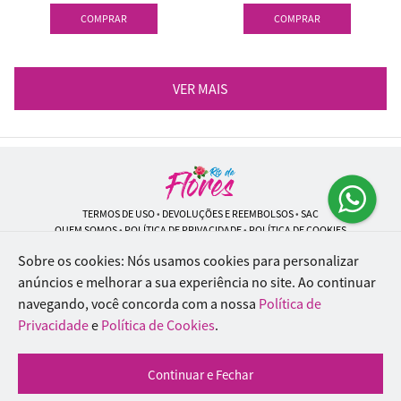
COMPRAR
COMPRAR
VER MAIS
TERMOS DE USO
•
DEVOLUÇÕES E REEMBOLSOS
•
SAC
QUEM SOMOS
•
POLÍTICA DE PRIVACIDADE
•
POLÍTICA DE COOKIES
Sobre os cookies: Nós usamos cookies para personalizar
anúncios e melhorar a sua experiência no site.
Ao continuar
navegando, você concorda com a nossa
Política de
Rio de Flores | CNPJ: 18.184.423/0001-74
Rua Lopes Trovão, 42 - Rio de Janeiro - RJ - 20.920-340
Privacidade
e
Política de Cookies
.
WhatsApp: (21) 96451-9290
| Telefone: (21) 9 6715-9790
© 2024-2026 - Todos os direitos reservados - Desenvolvido por
BEX Soluções
Continuar e Fechar
Inteligentes