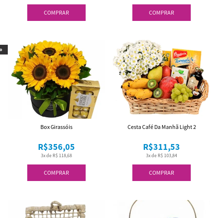
COMPRAR
COMPRAR
o
Box Girassóis
Cesta Café Da Manhã Light 2
R$356,05
R$311,53
3x de R$ 118,68
3x de R$ 103,84
COMPRAR
COMPRAR