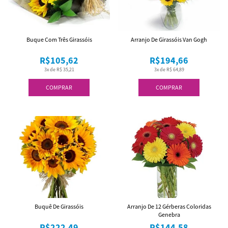
Buque Com Três Girassóis
Arranjo De Girassóis Van Gogh
R$105,62
R$194,66
3x de R$ 35,21
3x de R$ 64,89
COMPRAR
COMPRAR
Buquê De Girassóis
Arranjo De 12 Gérberas Coloridas
Genebra
R$222,49
R$144,58