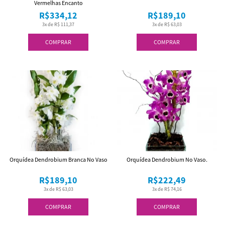
Vermelhas Encanto
R$334,12
R$189,10
3x de R$ 111,37
3x de R$ 63,03
COMPRAR
COMPRAR
Orquídea Dendrobium Branca No Vaso
Orquídea Dendrobium No Vaso.
R$189,10
R$222,49
3x de R$ 63,03
3x de R$ 74,16
COMPRAR
COMPRAR