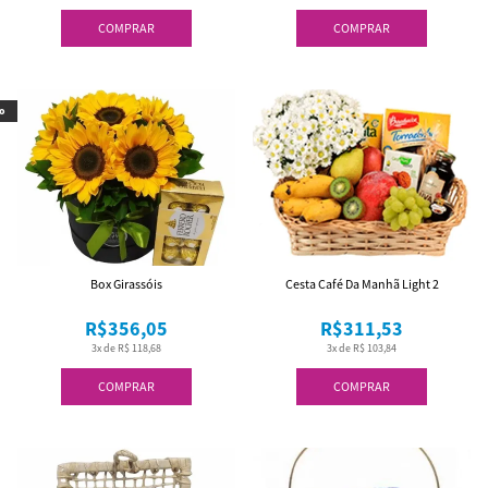
COMPRAR
COMPRAR
o
Box Girassóis
Cesta Café Da Manhã Light 2
R$356,05
R$311,53
3x de R$ 118,68
3x de R$ 103,84
COMPRAR
COMPRAR