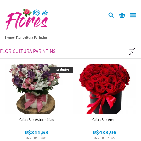
Home
Floricultura Parintins
FLORICULTURA PARINTINS
Exclusivo
Caixa Box Astromélias
Caixa Box Amor
R$311,53
R$433,96
3x de R$ 103,84
3x de R$ 144,65