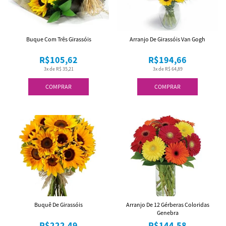
Buque Com Três Girassóis
Arranjo De Girassóis Van Gogh
R$105,62
R$194,66
3x de R$ 35,21
3x de R$ 64,89
COMPRAR
COMPRAR
Buquê De Girassóis
Arranjo De 12 Gérberas Coloridas
Genebra
R$222,49
R$144,58