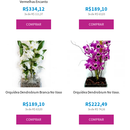
Vermelhas Encanto
R$334,12
R$189,10
3x de R$ 111,37
3x de R$ 63,03
COMPRAR
COMPRAR
Orquídea Dendrobium Branca No Vaso
Orquídea Dendrobium No Vaso.
R$189,10
R$222,49
3x de R$ 63,03
3x de R$ 74,16
COMPRAR
COMPRAR