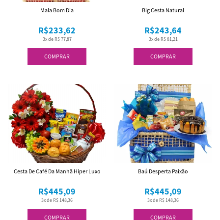
Mala Bom Dia
Big Cesta Natural
R$233,62
R$243,64
3x de R$ 77,87
3x de R$ 81,21
COMPRAR
COMPRAR
Cesta De Café Da Manhã Hiper Luxo
Baú Desperta Paixão
R$445,09
R$445,09
3x de R$ 148,36
3x de R$ 148,36
COMPRAR
COMPRAR