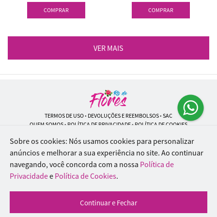
COMPRAR
COMPRAR
VER MAIS
TERMOS DE USO
•
DEVOLUÇÕES E REEMBOLSOS
•
SAC
QUEM SOMOS
•
POLÍTICA DE PRIVACIDADE
•
POLÍTICA DE COOKIES
Sobre os cookies: Nós usamos cookies para personalizar
anúncios e melhorar a sua experiência no site.
Ao continuar
navegando, você concorda com a nossa
Política de
Rio de Flores | CNPJ: 18.184.423/0001-74
Rua Lopes Trovão, 42 - Rio de Janeiro - RJ - 20.920-340
Privacidade
e
Política de Cookies
.
WhatsApp: (21) 96451-9290
| Telefone: (21) 9 6715-9790
© 2024-2026 - Todos os direitos reservados - Desenvolvido por
BEX Soluções
Continuar e Fechar
Inteligentes