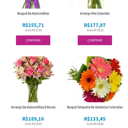
Buquê De Astromélias
Arranjo Mix Colorido
R$155,71
R$177,97
3x de R$ 51,90
3x de R$ 59,32
COMPRAR
COMPRAR
Arranjo De Astromélias E Rosas
Buquê Simpatia De Gerberas Coloridas
R$189,10
R$133,45
3x de R$ 63,03
3x de R$ 44,48