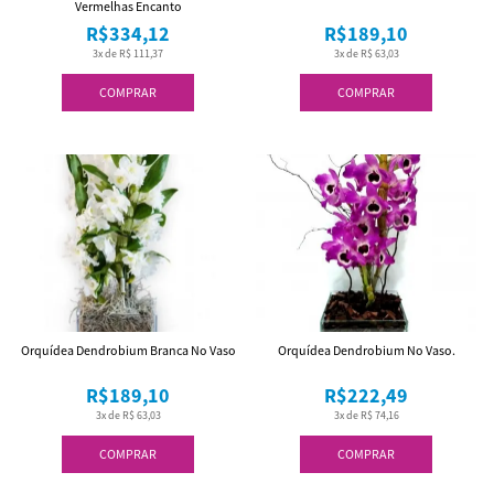
Vermelhas Encanto
R$334,12
R$189,10
3x de R$ 111,37
3x de R$ 63,03
COMPRAR
COMPRAR
Orquídea Dendrobium Branca No Vaso
Orquídea Dendrobium No Vaso.
R$189,10
R$222,49
3x de R$ 63,03
3x de R$ 74,16
COMPRAR
COMPRAR