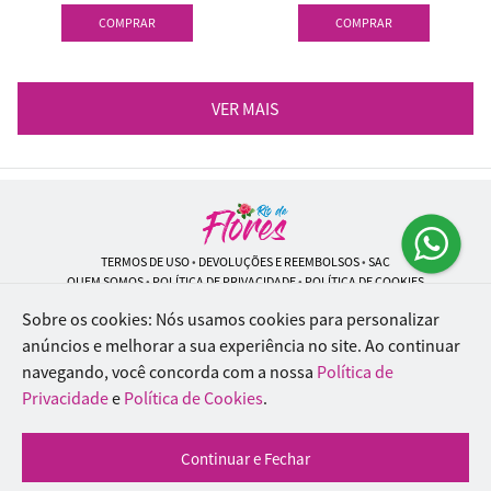
COMPRAR
COMPRAR
VER MAIS
TERMOS DE USO
•
DEVOLUÇÕES E REEMBOLSOS
•
SAC
QUEM SOMOS
•
POLÍTICA DE PRIVACIDADE
•
POLÍTICA DE COOKIES
Sobre os cookies: Nós usamos cookies para personalizar
anúncios e melhorar a sua experiência no site.
Ao continuar
navegando, você concorda com a nossa
Política de
Rio de Flores | CNPJ: 18.184.423/0001-74
Rua Lopes Trovão, 42 - Rio de Janeiro - RJ - 20.920-340
Privacidade
e
Política de Cookies
.
WhatsApp: (21) 96451-9290
| Telefone: (21) 9 6715-9790
© 2024-2026 - Todos os direitos reservados - Desenvolvido por
BEX Soluções
Continuar e Fechar
Inteligentes