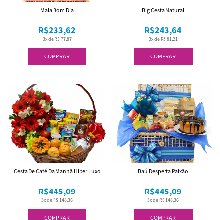
Mala Bom Dia
Big Cesta Natural
R$233,62
R$243,64
3x de R$ 77,87
3x de R$ 81,21
COMPRAR
COMPRAR
Cesta De Café Da Manhã Hiper Luxo
Baú Desperta Paixão
R$445,09
R$445,09
3x de R$ 148,36
3x de R$ 148,36
COMPRAR
COMPRAR