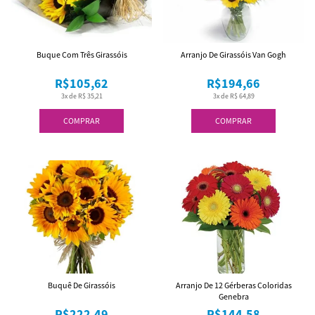
Buque Com Três Girassóis
Arranjo De Girassóis Van Gogh
R$105,62
R$194,66
3x de R$ 35,21
3x de R$ 64,89
COMPRAR
COMPRAR
Buquê De Girassóis
Arranjo De 12 Gérberas Coloridas
Genebra
R$222,49
R$144,58