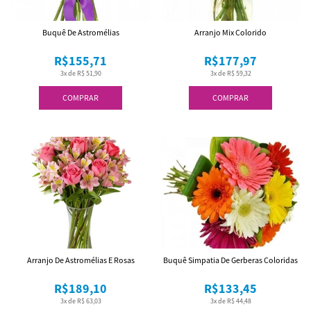
Buquê De Astromélias
Arranjo Mix Colorido
R$155,71
R$177,97
3x de R$ 51,90
3x de R$ 59,32
COMPRAR
COMPRAR
Arranjo De Astromélias E Rosas
Buquê Simpatia De Gerberas Coloridas
R$189,10
R$133,45
3x de R$ 63,03
3x de R$ 44,48