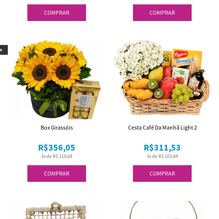
COMPRAR
COMPRAR
o
Box Girassóis
Cesta Café Da Manhã Light 2
R$356,05
R$311,53
3x de R$ 118,68
3x de R$ 103,84
COMPRAR
COMPRAR