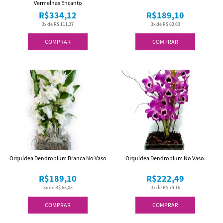
Vermelhas Encanto
R$334,12
R$189,10
3x de R$ 111,37
3x de R$ 63,03
COMPRAR
COMPRAR
Orquídea Dendrobium Branca No Vaso
Orquídea Dendrobium No Vaso.
R$189,10
R$222,49
3x de R$ 63,03
3x de R$ 74,16
COMPRAR
COMPRAR