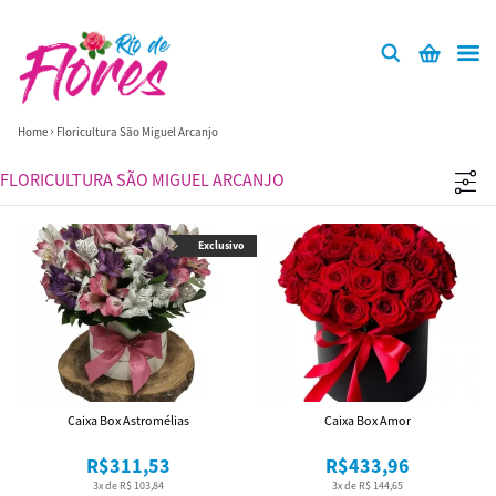
Home
Floricultura São Miguel Arcanjo
FLORICULTURA SÃO MIGUEL ARCANJO
Exclusivo
Caixa Box Astromélias
Caixa Box Amor
R$311,53
R$433,96
3x de R$ 103,84
3x de R$ 144,65