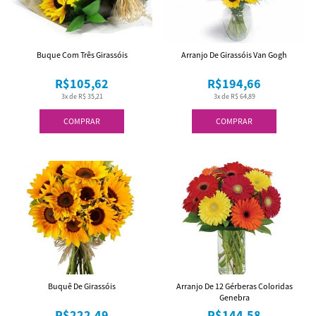
Buque Com Três Girassóis
Arranjo De Girassóis Van Gogh
R$105,62
R$194,66
3x de R$ 35,21
3x de R$ 64,89
COMPRAR
COMPRAR
Buquê De Girassóis
Arranjo De 12 Gérberas Coloridas
Genebra
R$222,49
R$144,58