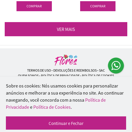
COMPRAR
COMPRAR
VER MAIS
TERMOS DE USO
•
DEVOLUÇÕES E REEMBOLSOS
•
SAC
QUEM SOMOS
•
POLÍTICA DE PRIVACIDADE
•
POLÍTICA DE COOKIES
Sobre os cookies: Nós usamos cookies para personalizar
anúncios e melhorar a sua experiência no site.
Ao continuar
navegando, você concorda com a nossa
Política de
Rio de Flores | CNPJ: 18.184.423/0001-74
Rua Lopes Trovão, 42 - Rio de Janeiro - RJ - 20.920-340
Privacidade
e
Política de Cookies
.
WhatsApp: (21) 96451-9290
| Telefone: (21) 9 6715-9790
© 2024-2026 - Todos os direitos reservados - Desenvolvido por
BEX Soluções
Continuar e Fechar
Inteligentes