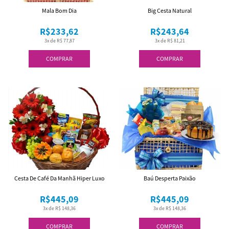
Mala Bom Dia
Big Cesta Natural
R$233,62
R$243,64
3x de R$ 77,87
3x de R$ 81,21
COMPRAR
COMPRAR
Cesta De Café Da Manhã Hiper Luxo
Baú Desperta Paixão
R$445,09
R$445,09
3x de R$ 148,36
3x de R$ 148,36
COMPRAR
COMPRAR