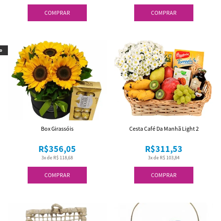
COMPRAR
COMPRAR
o
Box Girassóis
Cesta Café Da Manhã Light 2
R$356,05
R$311,53
3x de R$ 118,68
3x de R$ 103,84
COMPRAR
COMPRAR