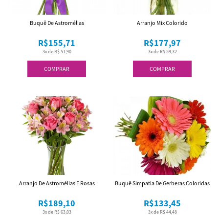
Buquê De Astromélias
Arranjo Mix Colorido
R$155,71
R$177,97
3x de R$ 51,90
3x de R$ 59,32
COMPRAR
COMPRAR
Arranjo De Astromélias E Rosas
Buquê Simpatia De Gerberas Coloridas
R$189,10
R$133,45
3x de R$ 63,03
3x de R$ 44,48