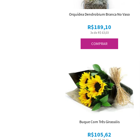
Orquídea Dendrobium Branca No Vaso
R$189,10
3x de R$ 63,03
COMPRAR
Buque Com Três Girassóis
R$105,62