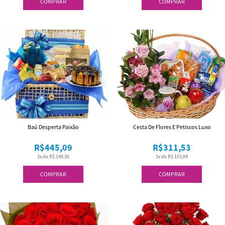
COMPRAR
COMPRAR
Baú Desperta Paixão
Cesta De Flores E Petiscos Luxo
R$445,09
R$311,53
3x de R$ 148,36
3x de R$ 103,84
COMPRAR
COMPRAR