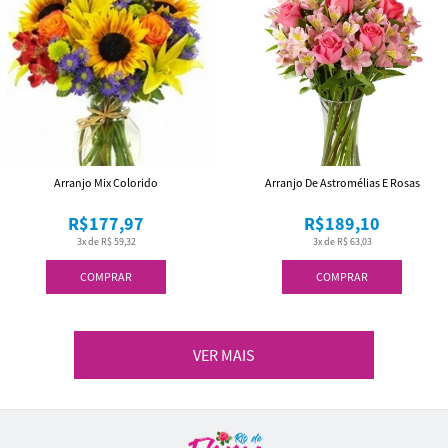
Arranjo Mix Colorido
Arranjo De Astromélias E Rosas
R$177,97
R$189,10
3x de R$ 59,32
3x de R$ 63,03
COMPRAR
COMPRAR
VER MAIS