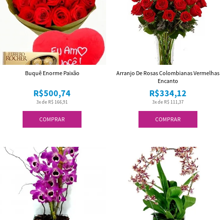
Buquê Enorme Paixão
Arranjo De Rosas Colombianas Vermelhas
Encanto
R$500,74
R$334,12
3x de R$ 166,91
3x de R$ 111,37
COMPRAR
COMPRAR