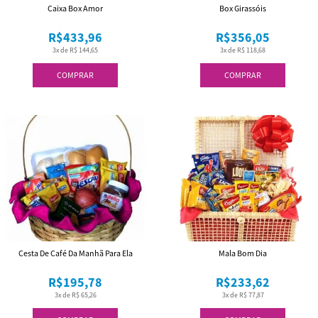
Caixa Box Amor
Box Girassóis
R$433,96
R$356,05
3x de R$ 144,65
3x de R$ 118,68
COMPRAR
COMPRAR
Cesta De Café Da Manhã Para Ela
Mala Bom Dia
R$195,78
R$233,62
3x de R$ 65,26
3x de R$ 77,87