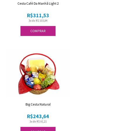
Cesta Café Da Manhã Light 2
R$311,53
3x de R$ 103,84
COMPRAR
Big Cesta Natural
R$243,64
3x de R$ 81,21