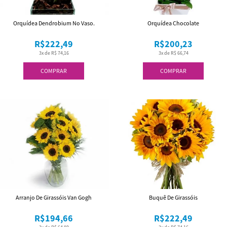
Orquídea Dendrobium No Vaso.
Orquídea Chocolate
R$222,49
R$200,23
3x de R$ 74,16
3x de R$ 66,74
COMPRAR
COMPRAR
Arranjo De Girassóis Van Gogh
Buquê De Girassóis
R$194,66
R$222,49