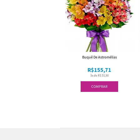
Buquê De Astromélias
R$155,71
3x de R$ 51,90
COMPRAR