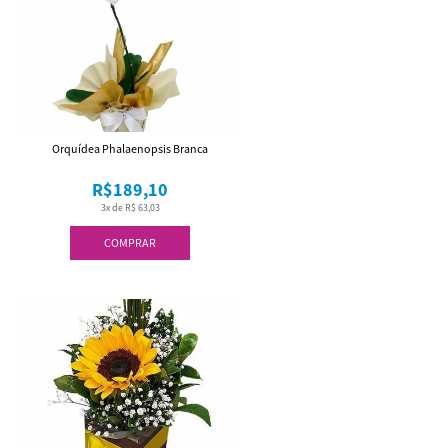
Orquídea Phalaenopsis Branca
R$189,10
3x de R$ 63,03
COMPRAR