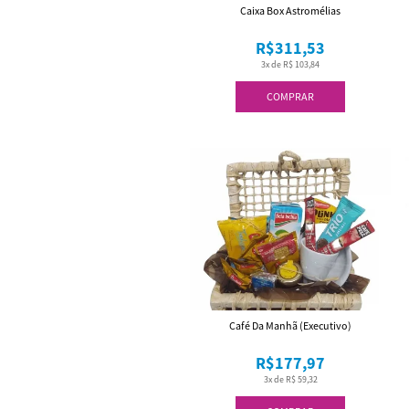
Caixa Box Astromélias
R$311,53
3x de R$ 103,84
COMPRAR
Café Da Manhã (Executivo)
R$177,97
3x de R$ 59,32