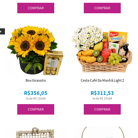
COMPRAR
COMPRAR
o
Box Girassóis
Cesta Café Da Manhã Light 2
R$356,05
R$311,53
3x de R$ 118,68
3x de R$ 103,84
COMPRAR
COMPRAR