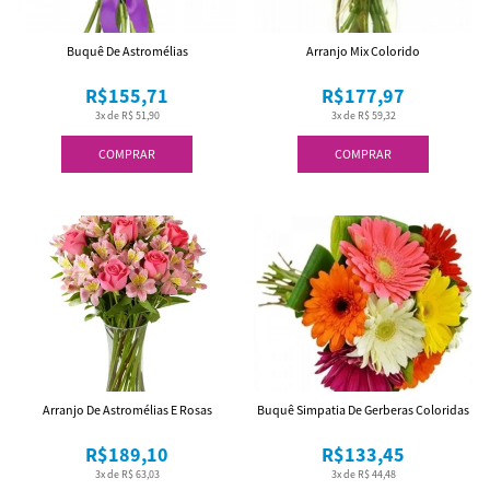
Buquê De Astromélias
Arranjo Mix Colorido
R$155,71
R$177,97
3x de R$ 51,90
3x de R$ 59,32
COMPRAR
COMPRAR
Arranjo De Astromélias E Rosas
Buquê Simpatia De Gerberas Coloridas
R$189,10
R$133,45
3x de R$ 63,03
3x de R$ 44,48