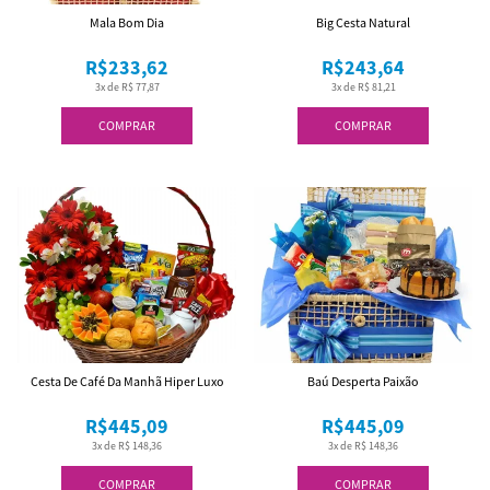
Mala Bom Dia
Big Cesta Natural
R$233,62
R$243,64
3x de R$ 77,87
3x de R$ 81,21
COMPRAR
COMPRAR
Cesta De Café Da Manhã Hiper Luxo
Baú Desperta Paixão
R$445,09
R$445,09
3x de R$ 148,36
3x de R$ 148,36
COMPRAR
COMPRAR