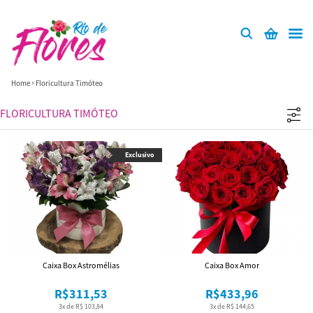
Home
Floricultura Timóteo
FLORICULTURA TIMÓTEO
Exclusivo
Caixa Box Astromélias
Caixa Box Amor
R$311,53
R$433,96
3x de R$ 103,84
3x de R$ 144,65