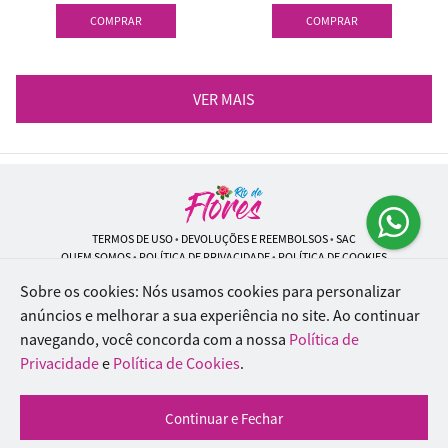
COMPRAR
COMPRAR
VER MAIS
TERMOS DE USO
•
DEVOLUÇÕES E REEMBOLSOS
•
SAC
QUEM SOMOS
•
POLÍTICA DE PRIVACIDADE
•
POLÍTICA DE COOKIES
Sobre os cookies: Nós usamos cookies para personalizar
anúncios e melhorar a sua experiência no site.
Ao continuar
navegando, você concorda com a nossa
Política de
Rio de Flores | CNPJ: 18.184.423/0001-74
Rua Lopes Trovão, 42 - Rio de Janeiro - RJ - 20.920-340
Privacidade
e
Política de Cookies
.
WhatsApp: (21) 96451-9290
| Telefone: (21) 9 6715-9790
© 2024-2026 - Todos os direitos reservados - Desenvolvido por
BEX Soluções
Continuar e Fechar
Inteligentes