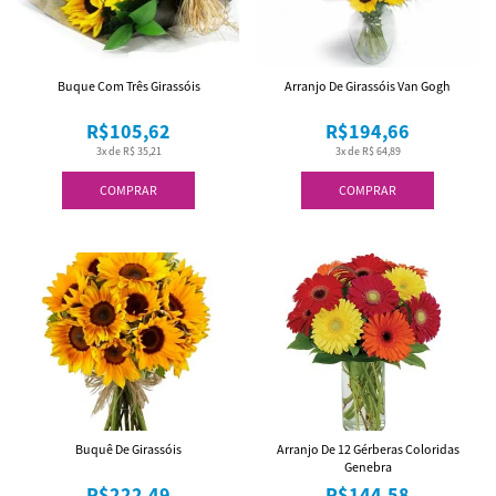
Buque Com Três Girassóis
Arranjo De Girassóis Van Gogh
R$105,62
R$194,66
3x de R$ 35,21
3x de R$ 64,89
COMPRAR
COMPRAR
Buquê De Girassóis
Arranjo De 12 Gérberas Coloridas
Genebra
R$222,49
R$144,58