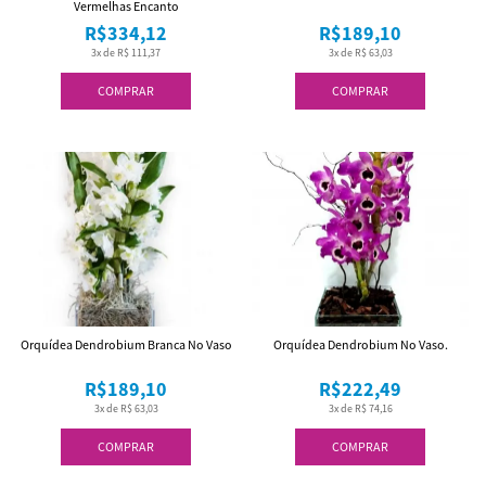
Vermelhas Encanto
R$334,12
R$189,10
3x de R$ 111,37
3x de R$ 63,03
COMPRAR
COMPRAR
Orquídea Dendrobium Branca No Vaso
Orquídea Dendrobium No Vaso.
R$189,10
R$222,49
3x de R$ 63,03
3x de R$ 74,16
COMPRAR
COMPRAR