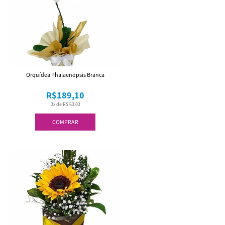
Orquídea Phalaenopsis Branca
R$189,10
3x de R$ 63,03
COMPRAR