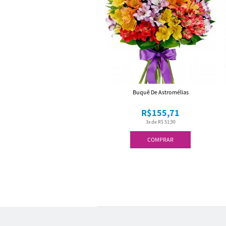
Buquê De Astromélias
R$155,71
3x de R$ 51,90
COMPRAR