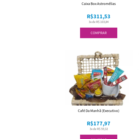
Caixa Box Astromélias
R$311,53
3x de R$ 103,84
COMPRAR
Café Da Manhã (Executivo)
R$177,97
3x de R$ 59,32