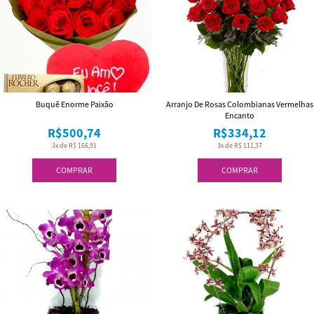
Buquê Enorme Paixão
Arranjo De Rosas Colombianas Vermelhas
Encanto
R$500,74
R$334,12
3x de R$ 166,91
3x de R$ 111,37
COMPRAR
COMPRAR