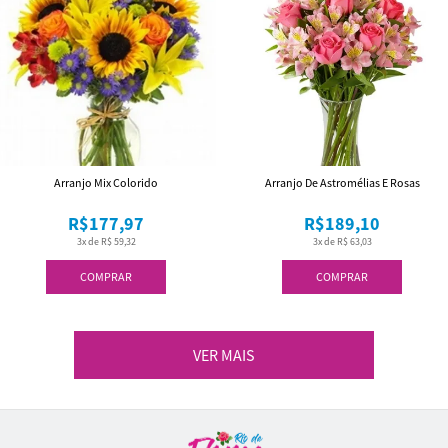
Arranjo Mix Colorido
Arranjo De Astromélias E Rosas
R$177,97
R$189,10
3x de R$ 59,32
3x de R$ 63,03
COMPRAR
COMPRAR
VER MAIS