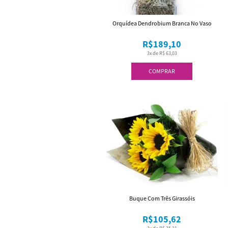
Orquídea Dendrobium Branca No Vaso
R$189,10
3x de R$ 63,03
COMPRAR
Buque Com Três Girassóis
R$105,62