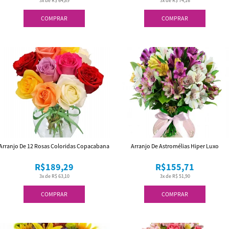
3x de R$ 64,89
3x de R$ 74,16
COMPRAR
COMPRAR
Arranjo De 12 Rosas Coloridas Copacabana
Arranjo De Astromélias Hiper Luxo
R$189,29
R$155,71
3x de R$ 63,10
3x de R$ 51,90
COMPRAR
COMPRAR