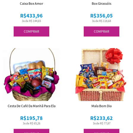
Caixa Box Amor
Box Girassóis
R$433,96
R$356,05
3x de R$ 144,65
3x de R$ 118,68
COMPRAR
COMPRAR
Cesta De Café Da Manhã Para Ela
Mala Bom Dia
R$195,78
R$233,62
3x de R$ 65,26
3x de R$ 77,87