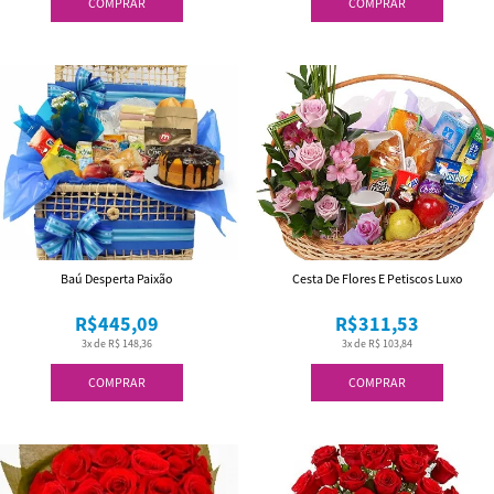
COMPRAR
COMPRAR
Baú Desperta Paixão
Cesta De Flores E Petiscos Luxo
R$445,09
R$311,53
3x de R$ 148,36
3x de R$ 103,84
COMPRAR
COMPRAR