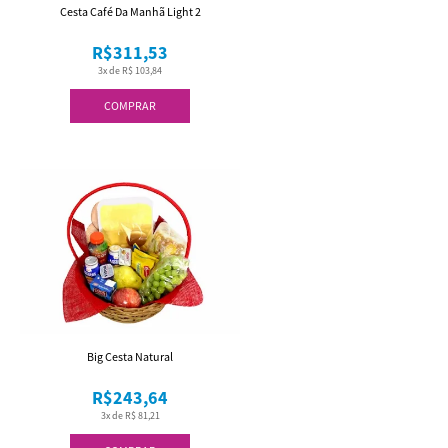
Cesta Café Da Manhã Light 2
R$311,53
3x de R$ 103,84
COMPRAR
Big Cesta Natural
R$243,64
3x de R$ 81,21