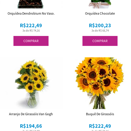
Orquídea Dendrobium No Vaso.
Orquídea Chocolate
R$222,49
R$200,23
3x de R$ 74,16
3x de R$ 66,74
COMPRAR
COMPRAR
Arranjo De Girassóis Van Gogh
Buquê De Girassóis
R$194,66
R$222,49