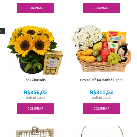
COMPRAR
COMPRAR
o
Box Girassóis
Cesta Café Da Manhã Light 2
R$356,05
R$311,53
3x de R$ 118,68
3x de R$ 103,84
COMPRAR
COMPRAR