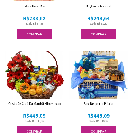
Mala Bom Dia
Big Cesta Natural
R$233,62
R$243,64
3x de R$ 77,87
3x de R$ 81,21
COMPRAR
COMPRAR
Cesta De Café Da Manhã Hiper Luxo
Baú Desperta Paixão
R$445,09
R$445,09
3x de R$ 148,36
3x de R$ 148,36
COMPRAR
COMPRAR