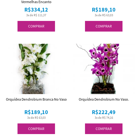
Vermelhas Encanto
R$334,12
R$189,10
3x de R$ 111,37
3x de R$ 63,03
COMPRAR
COMPRAR
Orquídea Dendrobium Branca No Vaso
Orquídea Dendrobium No Vaso.
R$189,10
R$222,49
3x de R$ 63,03
3x de R$ 74,16
COMPRAR
COMPRAR