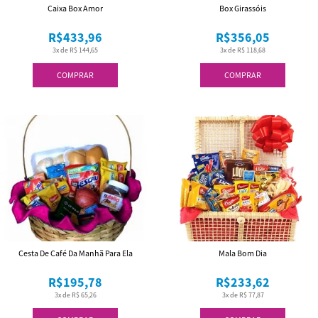
Caixa Box Amor
Box Girassóis
R$433,96
R$356,05
3x de R$ 144,65
3x de R$ 118,68
COMPRAR
COMPRAR
Cesta De Café Da Manhã Para Ela
Mala Bom Dia
R$195,78
R$233,62
3x de R$ 65,26
3x de R$ 77,87