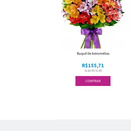
Buquê De Astromélias
R$155,71
3x de R$ 51,90
COMPRAR