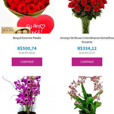
Buquê Enorme Paixão
Arranjo De Rosas Colombianas Vermelhas
Encanto
R$500,74
R$334,12
3x de R$ 166,91
3x de R$ 111,37
COMPRAR
COMPRAR