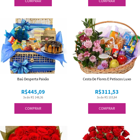
COMPRAR
COMPRAR
Baú Desperta Paixão
Cesta De Flores E Petiscos Luxo
R$445,09
R$311,53
3x de R$ 148,36
3x de R$ 103,84
COMPRAR
COMPRAR