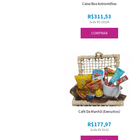
Caixa Box Astromélias
R$311,53
3x de R$ 103,84
COMPRAR
Café Da Manhã (Executivo)
R$177,97
3x de R$ 59,32