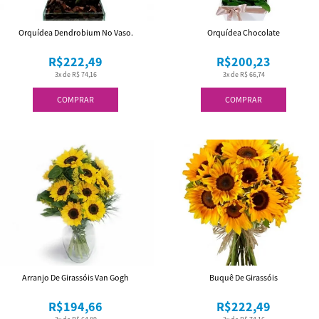
Orquídea Dendrobium No Vaso.
Orquídea Chocolate
R$222,49
R$200,23
3x de R$ 74,16
3x de R$ 66,74
COMPRAR
COMPRAR
Arranjo De Girassóis Van Gogh
Buquê De Girassóis
R$194,66
R$222,49