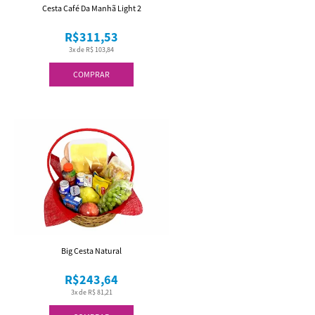
Cesta Café Da Manhã Light 2
R$311,53
3x de R$ 103,84
COMPRAR
Big Cesta Natural
R$243,64
3x de R$ 81,21