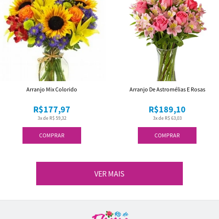
Arranjo Mix Colorido
Arranjo De Astromélias E Rosas
R$177,97
R$189,10
3x de R$ 59,32
3x de R$ 63,03
COMPRAR
COMPRAR
VER MAIS