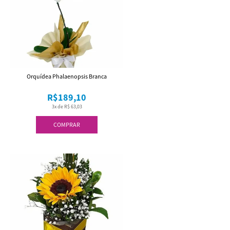
Orquídea Phalaenopsis Branca
R$189,10
3x de R$ 63,03
COMPRAR