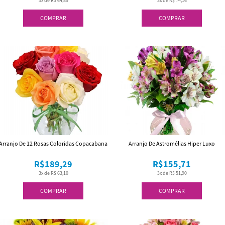
3x de R$ 64,89
3x de R$ 74,16
COMPRAR
COMPRAR
Arranjo De 12 Rosas Coloridas Copacabana
Arranjo De Astromélias Hiper Luxo
R$189,29
R$155,71
3x de R$ 63,10
3x de R$ 51,90
COMPRAR
COMPRAR