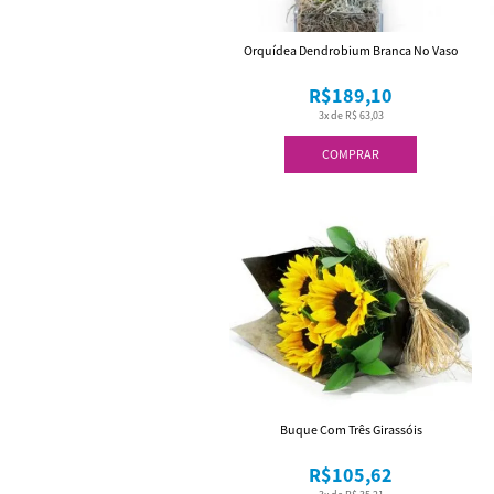
Orquídea Dendrobium Branca No Vaso
R$189,10
3x de R$ 63,03
COMPRAR
Buque Com Três Girassóis
R$105,62