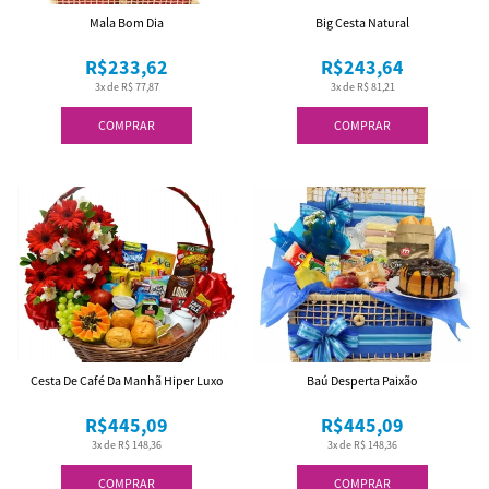
Mala Bom Dia
Big Cesta Natural
R$233,62
R$243,64
3x de R$ 77,87
3x de R$ 81,21
COMPRAR
COMPRAR
Cesta De Café Da Manhã Hiper Luxo
Baú Desperta Paixão
R$445,09
R$445,09
3x de R$ 148,36
3x de R$ 148,36
COMPRAR
COMPRAR