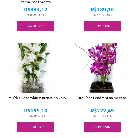
Vermelhas Encanto
R$334,12
R$189,10
3x de R$ 111,37
3x de R$ 63,03
COMPRAR
COMPRAR
Orquídea Dendrobium Branca No Vaso
Orquídea Dendrobium No Vaso.
R$189,10
R$222,49
3x de R$ 63,03
3x de R$ 74,16
COMPRAR
COMPRAR