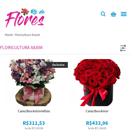
Home
Floricultura Xaxim
FLORICULTURA XAXIM
Exclusivo
Caixa Box Astromélias
Caixa Box Amor
R$311,53
R$433,96
3x de R$ 103,84
3x de R$ 144,65