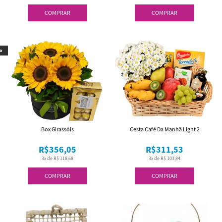
COMPRAR
COMPRAR
o
Box Girassóis
Cesta Café Da Manhã Light 2
R$356,05
R$311,53
3x de R$ 118,68
3x de R$ 103,84
COMPRAR
COMPRAR