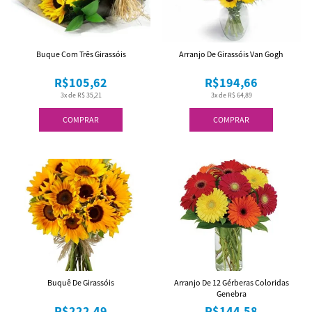
Buque Com Três Girassóis
Arranjo De Girassóis Van Gogh
R$105,62
R$194,66
3x de R$ 35,21
3x de R$ 64,89
COMPRAR
COMPRAR
Buquê De Girassóis
Arranjo De 12 Gérberas Coloridas
Genebra
R$222,49
R$144,58