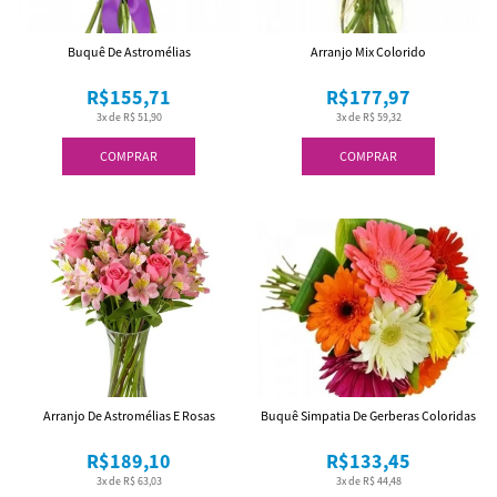
Buquê De Astromélias
Arranjo Mix Colorido
R$155,71
R$177,97
3x de R$ 51,90
3x de R$ 59,32
COMPRAR
COMPRAR
Arranjo De Astromélias E Rosas
Buquê Simpatia De Gerberas Coloridas
R$189,10
R$133,45
3x de R$ 63,03
3x de R$ 44,48