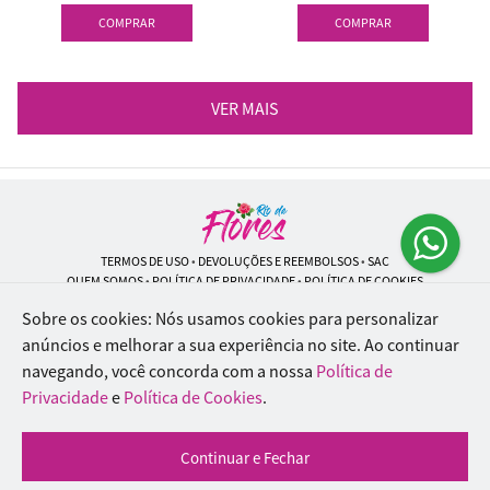
COMPRAR
COMPRAR
VER MAIS
TERMOS DE USO
•
DEVOLUÇÕES E REEMBOLSOS
•
SAC
QUEM SOMOS
•
POLÍTICA DE PRIVACIDADE
•
POLÍTICA DE COOKIES
Sobre os cookies: Nós usamos cookies para personalizar
anúncios e melhorar a sua experiência no site.
Ao continuar
navegando, você concorda com a nossa
Política de
Rio de Flores | CNPJ: 18.184.423/0001-74
Rua Lopes Trovão, 42 - Rio de Janeiro - RJ - 20.920-340
Privacidade
e
Política de Cookies
.
WhatsApp: (21) 96451-9290
| Telefone: (21) 9 6715-9790
© 2024-2026 - Todos os direitos reservados - Desenvolvido por
BEX Soluções
Continuar e Fechar
Inteligentes