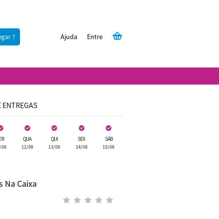
Ajuda
Entre
egar ?
E ENTREGAS
ER
QUA
QUI
SEX
SÁB
/08
12/08
13/08
14/08
15/08
s Na Caixa