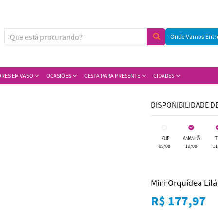
Onde Vamos Entr
ORES EM VASO
OCASIÕES
CESTA PARA PRESENTE
CIDADES
DISPONIBILIDADE D
HOJE
AMANHÃ
T
09/08
10/08
11
Mini Orquídea Lilá
R$ 177,97