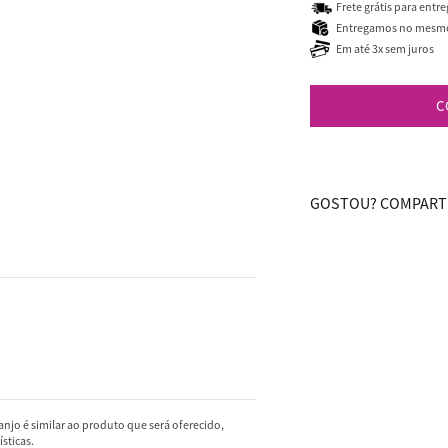
Frete grátis para entr
Entregamos no mesmo 
Em até 3x sem juros
C
GOSTOU? COMPARTI
njo é similar ao produto que será oferecido,
sticas.