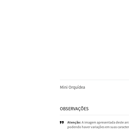
DESCRIÇÃO
Mini Orquídea
OBSERVAÇÕES
Atenção:
A imagem apresentada deste arra
podendo haver variações em suas caracterí