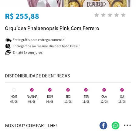
R$ 255,88
Orquídea Phalaenopsis Pink Com Ferrero
Frete grátis para entrega comercial
Entregamos no mesmo dia para todo Brasil!
Em até 3x sem juros
DISPONIBILIDADE DE ENTREGAS
HOJE
AMANHÃ
DOM
SEG
TER
QUA
QUI
07/08
08/08
09/08
10/08
11/08
12/08
13/08
...
GOSTOU? COMPARTILHE!