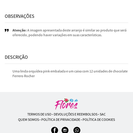
OBSERVAÇÕES
Atenção:
A imagem apresentada deste arranjo é similar ao produto que será
oferecido, podendo haver variações em suas características.
DESCRIÇÃO
Uma linda orquídea pink embalada e um caixa com 12 unidades de chocolate
Ferrero Rocher
TERMOS DE USO
•
DEVOLUÇÕES E REEMBOLSOS
•
SAC
QUEM SOMOS
•
POLÍTICA DE PRIVACIDADE
•
POLÍTICA DE COOKIES